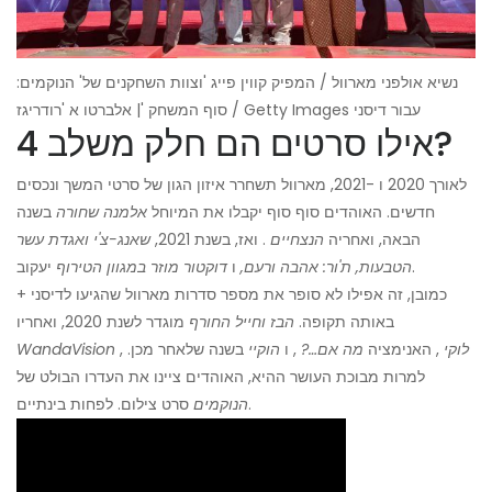
נשיא אולפני מארוול / המפיק קווין פייג 'וצוות השחקנים של' הנוקמים:
סוף המשחק '| אלברטו א 'רודריגז / Getty Images עבור דיסני
אילו סרטים הם חלק משלב 4?
לאורך 2020 ו -2021, מארוול תשחרר איזון הגון של סרטי המשך ונכסים
חדשים. האוהדים סוף סוף יקבלו את המיוחל
אלמנה שחורה
בשנה
הבאה, ואחריה
הנצחיים
. ואז, בשנת 2021,
שאנג-צ'י ואגדת עשר
יעקוב.
הטבעות, ת'ור: אהבה ורעם,
ו
דוקטור מוזר במגוון הטירוף
כמובן, זה אפילו לא סופר את מספר סדרות מארוול שהגיעו לדיסני +
באותה תקופה.
הבז וחייל החורף
מוגדר לשנת 2020, ואחריו
לוקי
, האנימציה
מה אם…?
, ו
הוקיי
בשנה שלאחר מכן.
,
WandaVision
למרות מבוכת העושר ההיא, האוהדים ציינו את העדרו הבולט של
סרט צילום. לפחות בינתיים.
הנוקמים