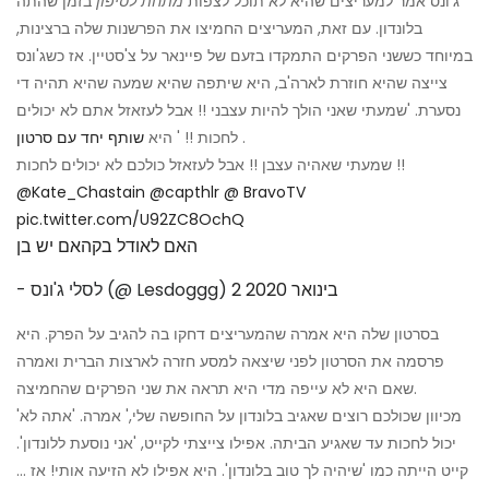
ג'ונס אמר למעריצים שהיא לא תוכל לצפות
מתחת לסיפון
בזמן שהתה
בלונדון. עם זאת, המעריצים החמיצו את הפרשנות שלה ברצינות,
במיוחד כששני הפרקים התמקדו בזעם של פיינאר על צ'סטיין. אז כשג'ונס
צייצה שהיא חוזרת לארה'ב, היא שיתפה שהיא שמעה שהיא תהיה די
נסערת. 'שמעתי שאני הולך להיות עצבני !! אבל לעזאזל אתם לא יכולים
.
לחכות !! ' היא
שותף יחד עם סרטון
שמעתי שאהיה עצבן !! אבל לעזאזל כולכם לא יכולים לחכות !!
@Kate_Chastain
@capthlr
@ BravoTV
pic.twitter.com/U92ZC8OchQ
האם לאודל בקהאם יש בן
2 בינואר 2020
- לסלי ג'ונס (@ Lesdoggg)
בסרטון שלה היא אמרה שהמעריצים דחקו בה להגיב על הפרק. היא
פרסמה את הסרטון לפני שיצאה למסע חזרה לארצות הברית ואמרה
שאם היא לא עייפה מדי היא תראה את שני הפרקים שהחמיצה.
'מכיוון שכולכם רוצים שאגיב בלונדון על החופשה שלי,' אמרה. 'אתה לא
יכול לחכות עד שאגיע הביתה. אפילו צייצתי לקייט, 'אני נוסעת ללונדון'.
קייט הייתה כמו 'שיהיה לך טוב בלונדון'. היא אפילו לא הזיעה אותי! אז ...