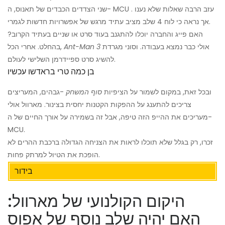
שני הצדדים הכבדים של תאנוס, ה- MCU עזב הרבה שאלות שלא נענו .
אך נראה כי לוח 4 שלב מציב עתיד מרגש של אפשרויות חדשות לגמרי.
האם פייג והחברה יוכלו להתגנב בעוד סרט או שניים בעתיד הקרוב?
אולי כבר נמצא בעבודה. וסוני מגרדת
Ant-Man 3
בהחלט. אחרי הכל,
להשיג סרט ספיידרמן השלישי לעולם.
בן כמה טרי בראדשו עכשיו
ובכל זאת, במקום לשמור על הציפיות
סוף המשחק
-גבהים, המעריצים
צריכים להתענג על ההפקות הקטנות יחסית בצינור. מארוול אולי
מעריכים את ההייפ הזה טיפה, אבל זה בשמירה על אורך החיים של ה-
MCU.
זכרו, רק בגלל שלא תוכלו לראות את הצניחה הגדולה ברכבת ההרים לא
הופכת את הטיול למרתק פחות.
בידור
היקום הקולנועי של מארוול:
האם יהיה שלב נוסף של אפוס