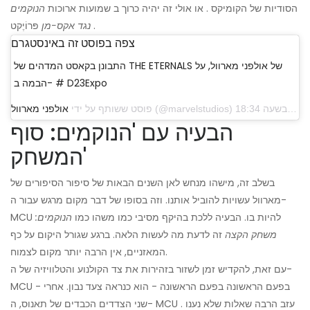
הסודיות של הקומיקס . או אולי זה יהיה כרוך ב שמועות ארוכות
הנוקמים
פּרוֹיֶקט .
נגד אקס-מן
צפה בפוסט זה באינסטגרם
התבונן בקאסט המדהים של THE ETERNALS של אולפני מארוול, על
הבמה ב- # D23Expo
פוסט ששותף על ידי
אולפני מארוול
הבעיה עם 'הנוקמים: סוף
המשחק'
בשלב זה, מישהו מנחש לאן השנים הבאות של סיפור הסיפורים של
מארוול עשויות להוביל אותנו. וזה בסופו של דבר מקום מרגש עבור ה-
MCU להיות בו. הבעיה ללכת בהיקף מסיבי כמו משהו כמו
הנוקמים:
משחק הקצה
זה לדעת מה לעשות הלאה. ברגע שגורל היקום על כף
המאזניים, אין הרבה יותר מקום לצמוח.
עם זאת, להקדיש זמן לשזור בזהירות את צד הקולנוע והטלוויזיה של ה-
MCU - בפעם הראשונה בפעם הראשונה - הוא כנראה צעד נבון. אחרי
שני הצדדים הכבדים של תאנוס, ה- MCU עזב הרבה שאלות שלא נענו .