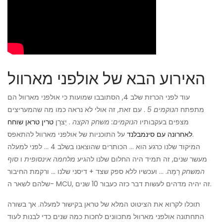
האירוע הבא של אולפני מארוול
עוד לפני הכרזת שלב 4, הסתובבו שמועות כי אולפני מארוול הם
מתפתח
הנוקמים 5
. עם זאת, זה אולי לא נראה כמו מה שהמעריצים
מצפים בעקבותיו
הנוקמים: משחק הקצה
. יַצרָן
טרין טראן שוחח
על התוכניות של אולפני מארוול להתאפס.
לאחרונה עם סינמבלנד
המיקוד שלנו כרגע הוא ... הכותרים שהוצאנו בשלב 4 ... לפני למעלה
מעשר שנים, זה תמיד היה החלום שלנו להגיע
מלחמה אינסופית
ו
סוף
המשחק
רָמָה. ... ועכשיו ללא ספק שצד + דיסני שלנו ... ורקמת החיבור
שלהם לשאר ה- MCU, זה יהיה מדהים לעשות דבר כזה כעבור 10 שנים.
תוכלו לקרוא את הציטוט המלא של טראן בקישור למעלה. אך בשורה
התחתונה אולפני מארוול מתכוונים לחכות כמה שנים כדי לבנות לעוד