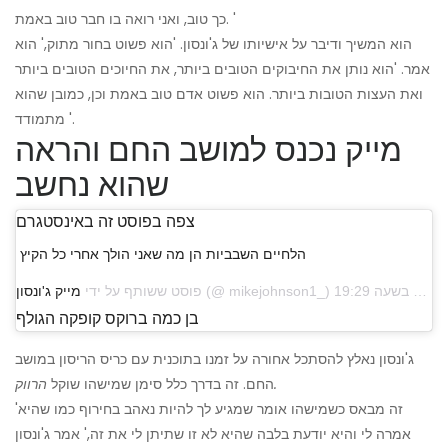
כך טוב, ואני רואה בו חבר טוב באמת. '
הוא המשיך ודיבר על אישיותו של ג'ונסון. 'הוא פשוט בחור מתוק,' הוא
אמר. 'הוא נותן את החיבוקים הטובים ביותר, את החיוכים הטובים ביותר
ואת העצות הטובות ביותר. הוא פשוט אדם טוב באמת וכן, כמובן שהוא
מתמודד '.
מייק נכנס למושב החם והראה
שהוא נחשב
צפה בפוסט זה באינסטגרם
הלחיים השבביות הן מה שאני הולך אחרי כל הקיץ
פוסט ששותף על ידי
מייק ג'ונסון
בן כמה ברוקס קופקה הגולף
ג'ונסון נאלץ להסתכל אחורה על זמנו בתוכנית עם כריס הריסון במושב
הרווק.
החם. זה בדרך כלל סימן שמישהו שוקל
'זה מבאס כשמישהו אומר שמגיע לך להיות נאהב בחירוף כמו שהיא
אמרה לי והיא יודעת בלבה שהיא לא זו שתיתן לי את זה,' אמר ג'ונסון