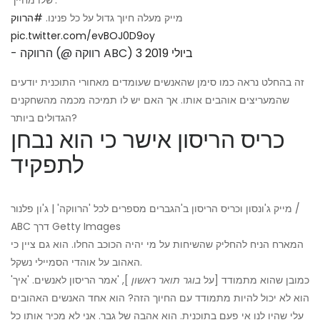
מייק מעלה חיוך גדול על כל פנינו.
#הרווק
pic.twitter.com/evBOJ0D9oy
3 ביולי 2019
- הרווקה (@ רווקה ABC)
זה בהחלט נראה כמו סימן שהאנשים שעומדים מאחורי התוכנית יודעים
שהמעריצים אוהבים אותו. אך האם יש לו תמיכה מכמה מהשחקנים
הגדולים ביותר?
כריס הריסון אישר כי הוא נבחן
לתפקיד
מייק ג'ונסון וכריס הריסון ב'הגברים מספרים לכל 'הרווקה' | ג'ון פלנור /
ABC דרך Getty Images
המארח הניח להחליק שהשיחות על מי יהיה הכוכב החלו. הוא גם ציין כי
האהוב על אוהדי הסמיילי נשקל.
'כמובן שהוא מתמודד [על
בוגר תואר ראשון
], 'אמר הריסון לאנשים. 'איך
הוא לא יכול להיות מתמודד עם החיוך הזה? הוא אחד האנשים האהובים
עלי שהיו לנו אי פעם בתוכנית. הוא אהבה של גבר. אני לא מכיר אותו כל