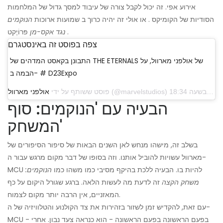
אירוע אפי. זה יכול לקבל צורה של עיבוד למסך גדול של המלחמות
הסודיות של הקומיקס . או אולי זה יהיה כרוך ב שמועות ארוכות
הנוקמים
פּרוֹיֶקט .
נגד אקס-מן
צפה בפוסט זה באינסטגרם
התבונן בקאסט המדהים של THE ETERNALS של אולפני מארוול, על
הבמה ב- # D23Expo
פוסט ששותף על ידי
אולפני מארוול
הבעיה עם 'הנוקמים: סוף
המשחק'
בשלב זה, מישהו מנחש לאן השנים הבאות של סיפור הסיפורים של
מארוול עשויות להוביל אותנו. וזה בסופו של דבר מקום מרגש עבור ה-
MCU להיות בו. הבעיה ללכת בהיקף מסיבי כמו משהו כמו
הנוקמים:
משחק הקצה
זה לדעת מה לעשות הלאה. ברגע שגורל היקום על כף
המאזניים, אין הרבה יותר מקום לצמוח.
עם זאת, להקדיש זמן לשזור בזהירות את צד הקולנוע והטלוויזיה של ה-
MCU - בפעם הראשונה בפעם הראשונה - הוא כנראה צעד נבון. אחרי