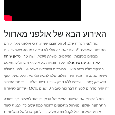
האירוע הבא של אולפני מארוול
עוד לפני הכרזת שלב 4, הסתובבו שמועות כי אולפני מארוול הם
מתפתח
הנוקמים 5
. עם זאת, זה אולי לא נראה כמו מה שהמעריצים
מצפים בעקבותיו
הנוקמים: משחק הקצה
. יַצרָן
טרין טראן שוחח
על התוכניות של אולפני מארוול להתאפס.
לאחרונה עם סינמבלנד
המיקוד שלנו כרגע הוא ... הכותרים שהוצאנו בשלב 4 ... לפני למעלה
מעשר שנים, זה תמיד היה החלום שלנו להגיע
מלחמה אינסופית
ו
סוף
המשחק
רָמָה. ... ועכשיו ללא ספק שצד + דיסני שלנו ... ורקמת החיבור
שלהם לשאר ה- MCU, זה יהיה מדהים לעשות דבר כזה כעבור 10 שנים.
תוכלו לקרוא את הציטוט המלא של טראן בקישור למעלה. אך בשורה
התחתונה אולפני מארוול מתכוונים לחכות כמה שנים כדי לבנות לעוד
אירוע אפי. זה יכול לקבל צורה של עיבוד למסך גדול של המלחמות