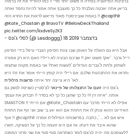
ברצינות המיזוגניה בסירה זו פשוט יותר מדי !! כמו להוריד את זה ברמה!
בריאן אתה יאכטה נעלבת! כל כך מעצבן! אתה אמור להיות נחמד ואתה
@capthlr
באמת שוביניסטי! מאוד מייאש לראות את החרא הזה !!
@Kate_Chastain
@ BravoTV
#BelowDeckThailand
pic.twitter.com/kxdveSyZK3
18 בדצמבר 2019
- לסלי ג'ונס (@ Lesdoggg)
אבל היא גם הועלה על האופן שבו צוות הסיפון הגברי טיפל בידי הסיפון
רייל גרבר. 'יאק! פשוט יאק !! שניכם הבעיה לא ריילי! האם היא רק אמורה
לשתוק ולתת ל'גברים הגדולים 'לעשות זאת? אני באמת מקווה שתצפו
ותראו את ההתנהגות שלכם. אם ריילי היה קופץ הייתי אומר את זה! היא
.
לא!' היא צייצה יחד איתה
פרשנות מילולית
ג'ונס היה
זועם על התנצלותו של פיינאר
לצ'סטיין כשניסה לנשק גם
אותה. “איזה זין !!! כל כך שחצן כל כך לא בסדר !! תבדוק את עצמך
SMASTON !! אם הייתי @Kate_Chastain אפילו לא הייתי מדבר עם
האידיוט ההוא ונותן לו את התחת אם הוא יגע בי שוב אני ווף את התחת
!! אוף @capthlr איש אם לא ... ', כתבה. בפרשנותה המילולית אמרה
שהוא איבד את דעתו. אז אם היא זועמה כל כך על הנשיקה, תארו
לעצמכם מה יהיה לג'ונס לומר כשתראה סוף סוף את שני פרקי המפנה?