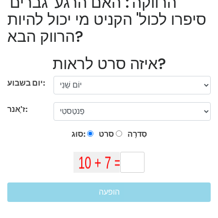
'הרווקה': האם הרגע 'גברים
סיפרו לכול' הקניט מי יכול להיות
הרווק הבא?
איזה סרט לראות?
יום בשבוע:
ז'ָאנר:
סִדרָה
סרט
סוּג:
הופעה