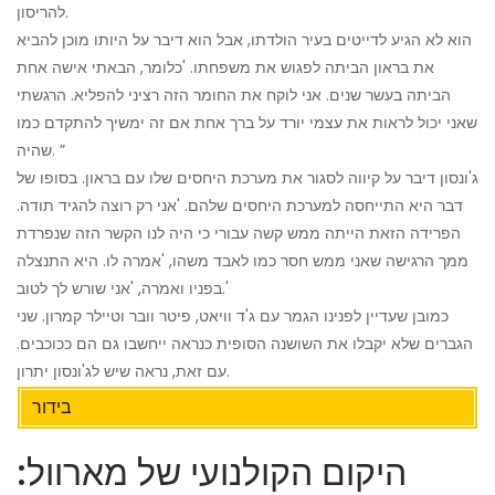
להריסון.
הוא לא הגיע לדייטים בעיר הולדתו, אבל הוא דיבר על היותו מוכן להביא
את בראון הביתה לפגוש את משפחתו. 'כלומר, הבאתי אישה אחת
הביתה בעשר שנים. אני לוקח את החומר הזה רציני להפליא. הרגשתי
שאני יכול לראות את עצמי יורד על ברך אחת אם זה ימשיך להתקדם כמו
שהיה. ”
ג'ונסון דיבר על קיווה לסגור את מערכת היחסים שלו עם בראון. בסופו של
דבר היא התייחסה למערכת היחסים שלהם. 'אני רק רוצה להגיד תודה.
הפרידה הזאת הייתה ממש קשה עבורי כי היה לנו הקשר הזה שנפרדת
ממך הרגישה שאני ממש חסר כמו לאבד משהו, 'אמרה לו. היא התנצלה
בפניו ואמרה, 'אני שורש לך לטוב.'
כמובן שעדיין לפנינו הגמר עם ג'ד וויאט, פיטר וובר וטיילר קמרון. שני
הגברים שלא יקבלו את השושנה הסופית כנראה ייחשבו גם הם ככוכבים.
עם זאת, נראה שיש לג'ונסון יתרון.
בידור
היקום הקולנועי של מארוול: