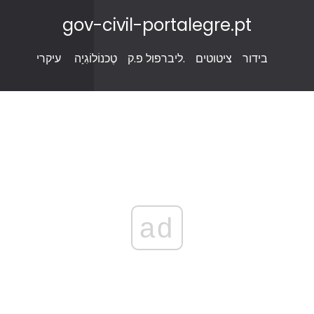
gov-civil-portalegre.pt
בידור
ציטוטים
ליברפול פ.ק.
טֶכנוֹלוֹגִיָה
עיקרי
ad