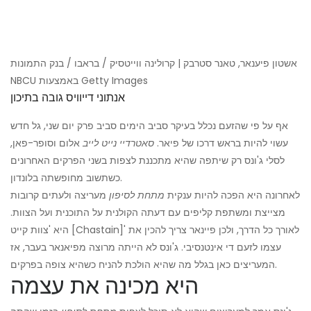
אשטון פיענאר, טאנר סטרבק | קרולינה ווייטסיק / בראבו / בנק התמונות
NBCU באמצעות Getty Images
אנתוני דייוויס גובה בתיכון
אף על פי שהזעם נכלל בעיקר סביב הימים סביב פרק ​​יום שני, גל חדש
עשוי להיות בראש דרכו של פיאר.
סאטרדיי נייט לייב
אלום וסופר-פאן,
לסלי ג'ונס רק שיתפה שהיא מתכננת לצפות בשני הפרקים האחרונים
כשתשוב מחופשתה בלונדון.
לאחרונה היא הפכה להיות ענקית
מתחת לסיפון
מעריצה ולעתים קרובות
מצייצת ומשתפת קליפים עם דעתה הקולנית על התוכנית ועל הצוות.
היא 'צוות קייט [Chastain]' לאורך כל הדרך, ולכן פיינאר צריך להכין את
עצמו לזעם די אינטנסיבי. ג'ונס לא הייתה מרוצה מפיאנאר בעבר, אז
המעריצים כאן בגלל מה שהיא הולכת להניח כשהיא צופה בפרקים.
היא מכינה את עצמה