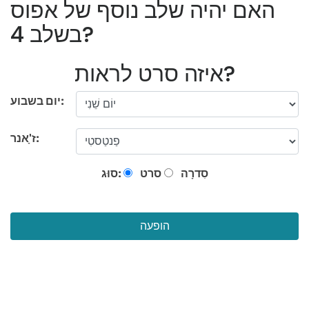
האם יהיה שלב נוסף של אפוס
בשלב 4?
איזה סרט לראות?
יום בשבוע:
ז'ָאנר:
סִדרָה
סרט
סוּג:
הופעה