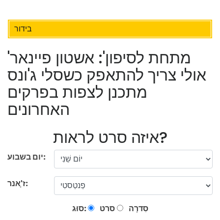
בידור
'מתחת לסיפון': אשטון פיינאר
אולי צריך להתאפק כשסלי ג'ונס
מתכנן לצפות בפרקים
האחרונים
איזה סרט לראות?
יום בשבוע:
ז'ָאנר:
סִדרָה
סרט
סוּג: