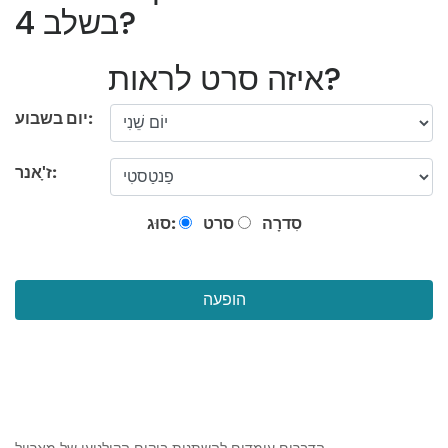
בשלב 4?
איזה סרט לראות?
יום בשבוע:
ז'ָאנר:
סִדרָה
סרט
סוּג:
הופעה
הדברים עומדים להשתנות ביקום הקולנועי של מארוול.