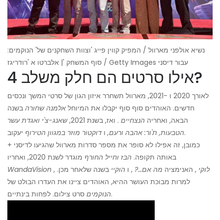
נשיא אולפני מארוול / המפיק קווין פייג 'וצוות השחקנים של' הנוקמים:
סוף המשחק '| אלברטו א 'רודריגז / Getty Images עבור דיסני
אילו סרטים הם חלק משלב 4?
לאורך 2020 ו -2021, מארוול תשחרר איזון הגון של סרטי המשך ונכסים
חדשים. האוהדים סוף סוף יקבלו את המיוחל
אלמנה שחורה
בשנה
הבאה, ואחריה
הנצחיים
. ואז, בשנת 2021,
שאנג-צ'י ואגדת עשר
יעקוב.
הטבעות, ת'ור: אהבה ורעם,
ו
דוקטור מוזר במגוון הטירוף
כמובן, זה אפילו לא סופר את מספר סדרות מארוול שהגיעו לדיסני +
באותה תקופה.
הבז וחייל החורף
מוגדר לשנת 2020, ואחריו
לוקי
, האנימציה
מה אם…?
, ו
הוקיי
בשנה שלאחר מכן.
,
WandaVision
למרות מבוכת העושר ההיא, האוהדים ציינו את העדרו הבולט של
סרט צילום. לפחות בינתיים.
הנוקמים