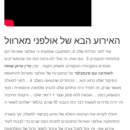
האירוע הבא של אולפני מארוול
עוד לפני הכרזת שלב 4, הסתובבו שמועות כי אולפני מארוול הם
מתפתח
הנוקמים 5
. עם זאת, זה אולי לא נראה כמו מה שהמעריצים
מצפים בעקבותיו
הנוקמים: משחק הקצה
. יַצרָן
טרין טראן שוחח
על התוכניות של אולפני מארוול להתאפס.
לאחרונה עם סינמבלנד
המיקוד שלנו כרגע הוא ... הכותרים שהוצאנו בשלב 4 ... לפני למעלה
מעשר שנים, זה תמיד היה החלום שלנו להגיע
מלחמה אינסופית
ו
סוף
המשחק
רָמָה. ... ועכשיו ללא ספק שצד + דיסני שלנו ... ורקמת החיבור
שלהם לשאר ה- MCU, זה יהיה מדהים לעשות דבר כזה כעבור 10 שנים.
תוכלו לקרוא את הציטוט המלא של טראן בקישור למעלה. אך בשורה
התחתונה אולפני מארוול מתכוונים לחכות כמה שנים כדי לבנות לעוד
אירוע אפי. זה יכול לקבל צורה של עיבוד למסך גדול של המלחמות