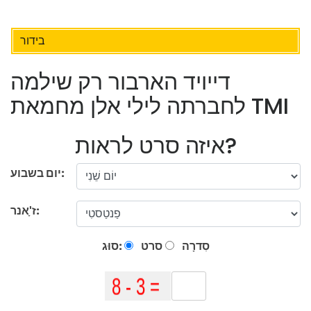
בידור
דייויד הארבור רק שילמה
לחברתה לילי אלן מחמאת TMI
איזה סרט לראות?
יום בשבוע:
ז'ָאנר:
סִדרָה
סרט
סוּג: