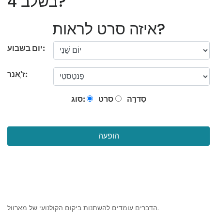
בשלב 4?
איזה סרט לראות?
יום בשבוע:
ז'ָאנר:
סִדרָה
סרט
סוּג:
הופעה
הדברים עומדים להשתנות ביקום הקולנועי של מארוול.