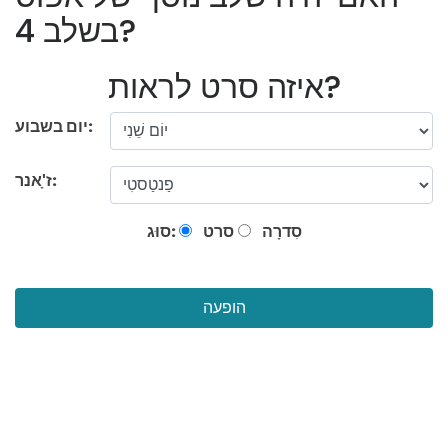
בשלב 4?
איזה סרט לראות?
יום בשבוע:
ז'ָאנר:
סִדרָה
סרט
סוּג:
הופעה