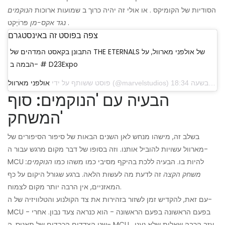
הסודיות של הקומיקס . או אולי זה יהיה כרוך ב שמועות ארוכות
הנוקמים
פּרוֹיֶקט .
נגד אקס-מן
צפה בפוסט זה באינסטגרם
התבונן בקאסט המדהים של THE ETERNALS של אולפני מארוול, על
הבמה ב- # D23Expo
פוסט ששותף על ידי
אולפני מארוול
הבעיה עם 'הנוקמים: סוף
המשחק'
בשלב זה, מישהו מנחש לאן השנים הבאות של סיפור הסיפורים של
מארוול עשויות להוביל אותנו. וזה בסופו של דבר מקום מרגש עבור ה-
MCU להיות בו. הבעיה ללכת בהיקף מסיבי כמו משהו כמו
הנוקמים:
משחק הקצה
זה לדעת מה לעשות הלאה. ברגע שגורל היקום על כף
המאזניים, אין הרבה יותר מקום לצמוח.
עם זאת, להקדיש זמן לשזור בזהירות את צד הקולנוע והטלוויזיה של ה-
MCU - בפעם הראשונה בפעם הראשונה - הוא כנראה צעד נבון. אחרי
שני הצדדים הכבדים של תאנוס, ה- MCU עזב הרבה שאלות שלא נענו .