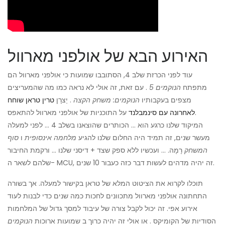
האירוע הבא של אולפני מארוול
עוד לפני הכרזת שלב 4, הסתובבו שמועות כי אולפני מארוול הם
מתפתח
הנוקמים 5
. עם זאת, זה אולי לא נראה כמו מה שהמעריצים
מצפים בעקבותיו
הנוקמים: משחק הקצה
. יַצרָן
טרין טראן שוחח
על התוכניות של אולפני מארוול להתאפס.
לאחרונה עם סינמבלנד
המיקוד שלנו כרגע הוא ... הכותרים שהוצאנו בשלב 4 ... לפני למעלה
מעשר שנים, זה תמיד היה החלום שלנו להגיע
מלחמה אינסופית
ו
סוף
המשחק
רָמָה. ... ועכשיו ללא ספק שצד + דיסני שלנו ... ורקמת החיבור
שלהם לשאר ה- MCU, זה יהיה מדהים לעשות דבר כזה כעבור 10 שנים.
תוכלו לקרוא את הציטוט המלא של טראן בקישור למעלה. אך בשורה
התחתונה אולפני מארוול מתכוונים לחכות כמה שנים כדי לבנות לעוד
אירוע אפי. זה יכול לקבל צורה של עיבוד למסך גדול של המלחמות
הסודיות של הקומיקס . או אולי זה יהיה כרוך ב שמועות ארוכות
הנוקמים