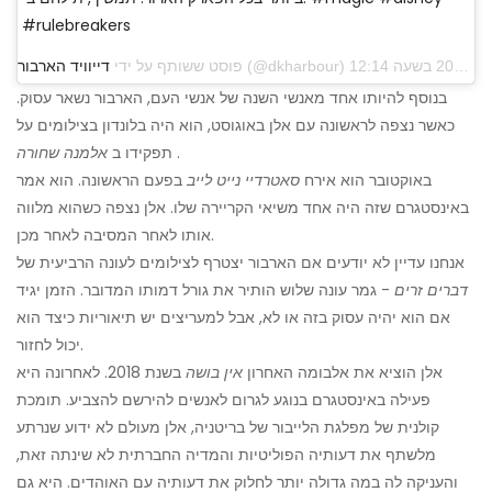
#rulebreakers
פוסט ששותף על ידי
דייוויד הארבור
בנוסף להיותו אחד מאנשי השנה של אנשי העם, הארבור נשאר עסוק.
כאשר נצפה לראשונה עם אלן באוגוסט, הוא היה בלונדון בצילומים על
.
תפקידו ב
אלמנה שחורה
באוקטובר הוא אירח
סאטרדיי נייט לייב
בפעם הראשונה. הוא אמר
באינסטגרם שזה היה אחד משיאי הקריירה שלו. אלן נצפה כשהוא מלווה
אותו לאחר המסיבה לאחר מכן.
אנחנו עדיין לא יודעים אם הארבור יצטרף לצילומים לעונה הרביעית של
דברים זרים
- גמר עונה שלוש הותיר את גורל דמותו המדובר. הזמן יגיד
אם הוא יהיה עסוק בזה או לא, אבל למעריצים יש תיאוריות כיצד הוא
יכול לחזור.
אלן הוציא את אלבומה האחרון
אין בושה
בשנת 2018. לאחרונה היא
פעילה באינסטגרם בנוגע לגרום לאנשים להירשם להצביע. תומכת
קולנית של מפלגת הלייבור של בריטניה, אלן מעולם לא ידוע שנרתע
מלשתף את דעותיה הפוליטיות והמדיה החברתית לא שינתה זאת,
והעניקה לה במה גדולה יותר לחלוק את דעותיה עם האוהדים. היא גם