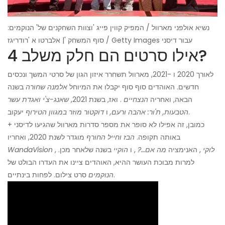
נשיא אולפני מארוול / המפיק קווין פייג 'וצוות השחקנים של' הנוקמים:
סוף המשחק '| אלברטו א 'רודריגז / Getty Images עבור דיסני
אילו סרטים הם חלק משלב 4?
לאורך 2020 ו -2021, מארוול תשחרר איזון הגון של סרטי המשך ונכסים
חדשים. האוהדים סוף סוף יקבלו את המיוחל
אלמנה שחורה
בשנה
הבאה, ואחריה
הנצחיים
. ואז, בשנת 2021,
שאנג-צ'י ואגדת עשר
יעקוב.
הטבעות, ת'ור: אהבה ורעם,
ו
דוקטור מוזר במגוון הטירוף
כמובן, זה אפילו לא סופר את מספר סדרות מארוול שהגיעו לדיסני +
באותה תקופה.
הבז וחייל החורף
מוגדר לשנת 2020, ואחריו
לוקי
, האנימציה
מה אם…?
, ו
הוקיי
בשנה שלאחר מכן.
,
WandaVision
למרות מבוכת העושר ההיא, האוהדים ציינו את העדרו הבולט של
סרט צילום. לפחות בינתיים.
הנוקמים