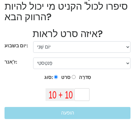
סיפרו לכול' הקניט מי יכול להיות
הרווק הבא?
איזה סרט לראות?
יום בשבוע:
ז'ָאנר:
סִדרָה
סרט
סוּג:
הופעה