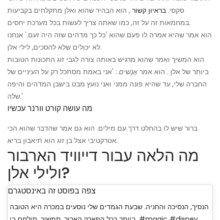
סקסי.
בראיון קשור
, הוא הבהיר שהוא ואלן מתקלחים בקביעות
במחמאות זה על זה, כמו שאתה צריך לעשות בכל מערכת יחסים.
הוא אמר שהיא אמרה לו פעם שהוא 'כל כך מדהים שזה היה זעם.' אנחנו
לא יכולים שלא להסכים, לילי אלן.
הוא המשיך ואמר שהוא מרגיש באותה צורה לגבי זוג התכונות הטובות
ביותר של אלן . הוא אמר
אֲנָשִׁים
: 'אני באמת מסתכל רק על העיניים של
החברה שלי, עד שהיא פונה ממני ואני נועץ מבט בישבן המדהים והיפה
שלה.'
מה עושה קורט וורנר עכשיו
ברור שיש לו בהחלט דרך עם מילים. הוא גם אמר שהדבר שהוא הכי
אטרקטיבי אצל בן זוג הוא תיאבון בריא.
מה הלאה עבור דייוויד הארבור
ולילי אלן?
צפה בפוסט זה באינסטגרם
הנסיך, הנסיכה והחניה. שבעת הגמדים שלי נוסעים במכרה היא הטובה
ביותר בכל הפארק הארור. תמשיך, תילחם בי. #magic #disney