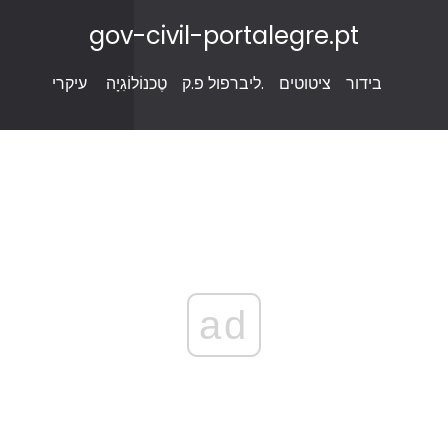
gov-civil-portalegre.pt
בידור
ציטוטים
ליברפול פ.ק.
טֶכנוֹלוֹגִיָה
עיקרי
ad