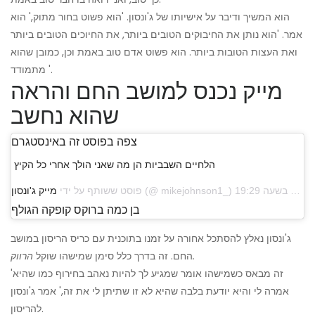
הוא המשיך ודיבר על אישיותו של ג'ונסון. 'הוא פשוט בחור מתוק,' הוא
אמר. 'הוא נותן את החיבוקים הטובים ביותר, את החיוכים הטובים ביותר
ואת העצות הטובות ביותר. הוא פשוט אדם טוב באמת וכן, כמובן שהוא
מתמודד '.
מייק נכנס למושב החם והראה
שהוא נחשב
צפה בפוסט זה באינסטגרם
הלחיים השבביות הן מה שאני הולך אחרי כל הקיץ
פוסט ששותף על ידי
מייק ג'ונסון
בן כמה ברוקס קופקה הגולף
ג'ונסון נאלץ להסתכל אחורה על זמנו בתוכנית עם כריס הריסון במושב
הרווק.
החם. זה בדרך כלל סימן שמישהו שוקל
'זה מבאס כשמישהו אומר שמגיע לך להיות נאהב בחירוף כמו שהיא
אמרה לי והיא יודעת בלבה שהיא לא זו שתיתן לי את זה,' אמר ג'ונסון
להריסון.