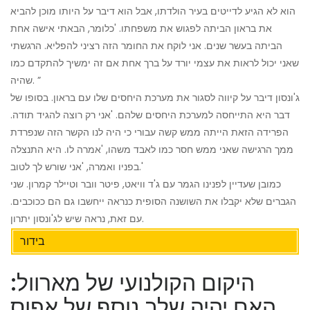
הוא לא הגיע לדייטים בעיר הולדתו, אבל הוא דיבר על היותו מוכן להביא
את בראון הביתה לפגוש את משפחתו. 'כלומר, הבאתי אישה אחת
הביתה בעשר שנים. אני לוקח את החומר הזה רציני להפליא. הרגשתי
שאני יכול לראות את עצמי יורד על ברך אחת אם זה ימשיך להתקדם כמו
שהיה. ”
ג'ונסון דיבר על קיווה לסגור את מערכת היחסים שלו עם בראון. בסופו של
דבר היא התייחסה למערכת היחסים שלהם. 'אני רק רוצה להגיד תודה.
הפרידה הזאת הייתה ממש קשה עבורי כי היה לנו הקשר הזה שנפרדת
ממך הרגישה שאני ממש חסר כמו לאבד משהו, 'אמרה לו. היא התנצלה
בפניו ואמרה, 'אני שורש לך לטוב.'
כמובן שעדיין לפנינו הגמר עם ג'ד וויאט, פיטר וובר וטיילר קמרון. שני
הגברים שלא יקבלו את השושנה הסופית כנראה ייחשבו גם הם ככוכבים.
עם זאת, נראה שיש לג'ונסון יתרון.
בידור
היקום הקולנועי של מארוול:
האם יהיה שלב נוסף של אפוס