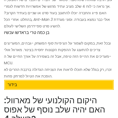
אך נראה כי לוח 4 שלב מציב עתיד מרגש של אפשרויות חדשות לגמרי.
האם פייג והחברה יוכלו להתגנב בעוד סרט או שניים בעתיד הקרוב?
אולי כבר נמצא בעבודה. וסוני מגרדת
Ant-Man 3
בהחלט. אחרי הכל,
להשיג סרט ספיידרמן השלישי לעולם.
בן כמה טרי בראדשו עכשיו
ובכל זאת, במקום לשמור על הציפיות
סוף המשחק
-גבהים, המעריצים
צריכים להתענג על ההפקות הקטנות יחסית בצינור. מארוול אולי
מעריכים את ההייפ הזה טיפה, אבל זה בשמירה על אורך החיים של ה-
MCU.
זכרו, רק בגלל שלא תוכלו לראות את הצניחה הגדולה ברכבת ההרים לא
הופכת את הטיול למרתק פחות.
בידור
היקום הקולנועי של מארוול:
האם יהיה שלב נוסף של אפוס