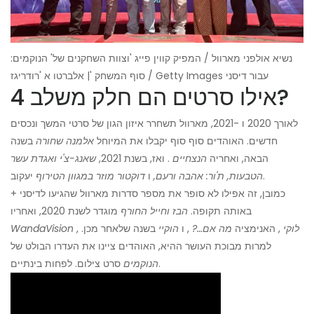
נשיא אולפני מארוול / המפיק קווין פייג 'וצוות השחקנים של' הנוקמים:
סוף המשחק '| אלברטו א 'רודריגז / Getty Images עבור דיסני
אילו סרטים הם חלק משלב 4?
לאורך 2020 ו -2021, מארוול תשחרר איזון הגון של סרטי המשך ונכסים
חדשים. האוהדים סוף סוף יקבלו את המיוחל
אלמנה שחורה
בשנה
הבאה, ואחריה
הנצחיים
. ואז, בשנת 2021,
שאנג-צ'י ואגדת עשר
יעקוב.
הטבעות, ת'ור: אהבה ורעם,
ו
דוקטור מוזר במגוון הטירוף
כמובן, זה אפילו לא סופר את מספר סדרות מארוול שהגיעו לדיסני +
באותה תקופה.
הבז וחייל החורף
מוגדר לשנת 2020, ואחריו
לוקי
, האנימציה
מה אם…?
, ו
הוקיי
בשנה שלאחר מכן.
,
WandaVision
למרות מבוכת העושר ההיא, האוהדים ציינו את העדרו הבולט של
סרט צילום. לפחות בינתיים.
הנוקמים