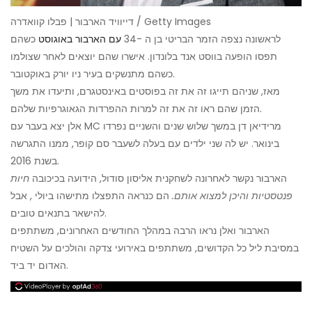
דייוויד הארבור | פבלו קוואדרה / Getty Images
לראשונה נצפה הזמר הבריטי בן ה -34
עם הארבור באוגוסט
כשהם
תפסו הופעה בווסט אנד בלונדון. אישרו שהם יוצאים לאחר שצולמו
כשהם מתנשקים בעיר ניו יורק באוקטובר.
מאז, שניהם תייגו זה את זה בפוסטים באינסטגרם, ותיעדו את משך
הזמן שהם ראו זה את זה למרות ההפרדות הגאוגרפיות שלהם.
אלן יצא בעבר עם MC מרידיאן דן במשך שלוש שנים והשניים נפרדו
בינואר. יש לה שני ילדים עם בעלה לשעבר סם קופר, ממנו התגרשה
בשנת 2016.
הארבור נקשר לאחרונה לשחקנית אליסון סודול, הידועה בכיכובה
חיות
פנטסטיות והיכן למצוא אותם.
הם כנראה התפצלו מתישהו ביולי , אבל
להישאר בתנאים טובים.
הארבור ואלן נראו הרבה במהלך החודשים האחרונים, משתתפים
במסיבת ליל כל הקדושים, משתתפים באירועי צדקה והולכים על השטיח
האדום יד ביד.