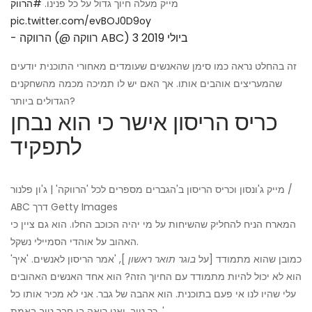
מייק מעלה חיוך גדול על כל פנינו.
#הרווק
pic.twitter.com/evBOJ0D9oy
3 ביולי 2019
- הרווקה (@ רווקה ABC)
זה בהחלט נראה כמו סימן שהאנשים שעומדים מאחורי התוכנית יודעים
שהמעריצים אוהבים אותו. אך האם יש לו תמיכה מכמה מהשחקנים
הגדולים ביותר?
כריס הריסון אישר כי הוא נבחן
לתפקיד
מייק ג'ונסון וכריס הריסון ב'הגברים מספרים לכל 'הרווקה' | ג'ון פלנור /
ABC דרך Getty Images
המארח הניח להחליק שהשיחות על מי יהיה הכוכב החלו. הוא גם ציין כי
האהוב על אוהדי הסמיילי נשקל.
'כמובן שהוא מתמודד [על
בוגר תואר ראשון
], 'אמר הריסון לאנשים. 'איך
הוא לא יכול להיות מתמודד עם החיוך הזה? הוא אחד האנשים האהובים
עלי שהיו לנו אי פעם בתוכנית. הוא אהבה של גבר. אני לא מכיר אותו כל
כך טוב, ואני רואה בו חבר טוב באמת. '