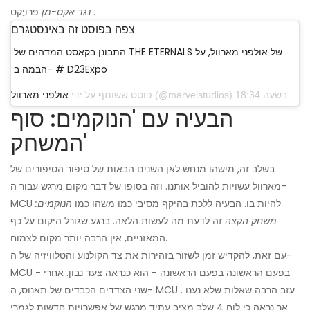
פּרוֹיֶקט .
נגד אקס-מן
צפה בפוסט זה באינסטגרם
התבונן בקאסט המדהים של THE ETERNALS של אולפני מארוול, על
הבמה ב- # D23Expo
פוסט ששותף על ידי
אולפני מארוול
הבעיה עם 'הנוקמים: סוף
המשחק'
בשלב זה, מישהו מנחש לאן השנים הבאות של סיפור הסיפורים של
מארוול עשויות להוביל אותנו. וזה בסופו של דבר מקום מרגש עבור ה-
MCU להיות בו. הבעיה ללכת בהיקף מסיבי כמו משהו כמו
הנוקמים:
משחק הקצה
זה לדעת מה לעשות הלאה. ברגע שגורל היקום על כף
המאזניים, אין הרבה יותר מקום לצמוח.
עם זאת, להקדיש זמן לשזור בזהירות את צד הקולנוע והטלוויזיה של ה-
MCU - בפעם הראשונה בפעם הראשונה - הוא כנראה צעד נבון. אחרי
שני הצדדים הכבדים של תאנוס, ה- MCU עזב הרבה שאלות שלא נענו .
אך נראה כי לוח 4 שלב מציב עתיד מרגש של אפשרויות חדשות לגמרי.