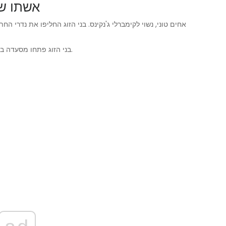
אשתו של
בני הזוג פתחו מסעדה בנורפולק בשם 'אחים', וקימברלי מנהלת כיום את המסעדה.