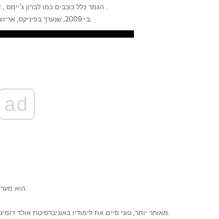
הגמר כלל כוכבים כמו לברון ג'יימס , דוויין ווייד , קווין דוראנט , ג'יימס הארדן , ו ראסל ווסטברוק .
יתרה מכך, טוני ניהל את משחק האולסטאר של ה-NBA ב-2009, שנערך בפיניקס, אריזונה.
ad
הוא מעריך שהוא רץ בסביבות ארבעה עד שישה מיילים בכל משחק.
מאוחר יותר, טוני סיים את לימודיו באוניברסיטת אולד דומיניון עם תואר ראשון במנהל עסקים ומערכות מידע ניהוליות.