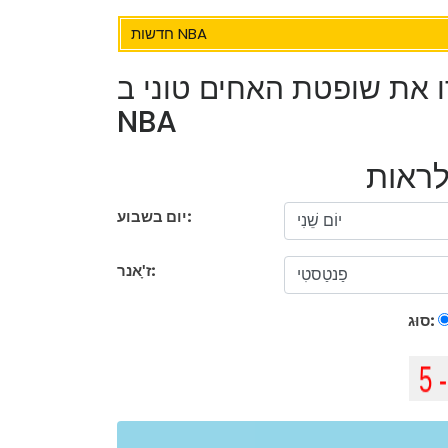
חדשות NBA
רו את שופטת האחים טוני ב-
NBA
יום בשבוע:
ז'ָאנר:
סוּג: