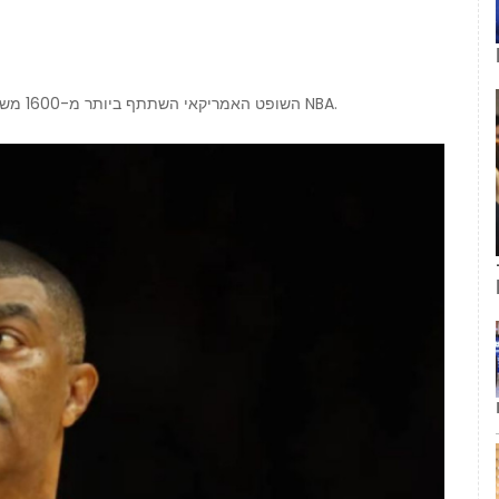
השופט האמריקאי השתתף ביותר מ-1600 משחקי העונה הרגילה, 174 משחקי פלייאוף ו-15 משחקי גמר NBA.