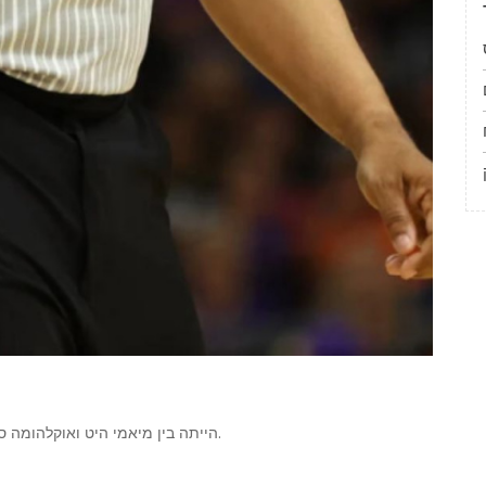
ההופעה הראשונה שלו בגמר ה-NBA הייתה בין מיאמי היט ואוקלהומה סיטי ת'אנדר ב-2012.