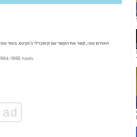
המשפט, אשתו
אחים טוני החל לשפוט ב-NBA מעונת 1994-1995 ונמצא כעת בשנתו ה-29.
ad