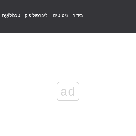
בידור
ציטוטים
ליברפול פ.ק.
טֶכנוֹלוֹגִיָה
ad