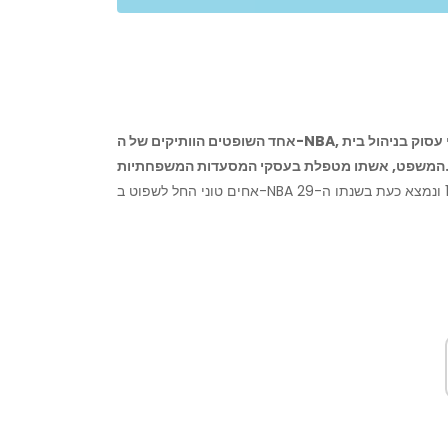
אחד השופטים הוותיקים של ה-NBA, האחים טוני, קשר את הקשר עם קימברלי ג'נקינס. בעוד טוני עסוק בניהול בית
 מטפלת בעסקי המסעדות המשפחתיות.