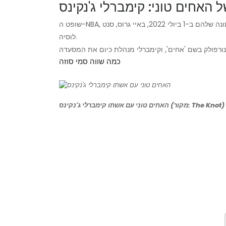
 האחים טוני: קימברלי ג'נקינס
שופט ה-NBA, אחים טוני, נשוי לקימברלי ג'נקינס. בני הזוג החליפו את נדרי החתונה שלהם ב-1 ביולי 2022, באיי גרוס, סנט
לוסיה.
כמה שווה סמי סוזה
האחים טוני עם אשתו קימברלי ג'נקינס (מקור: The Knot)