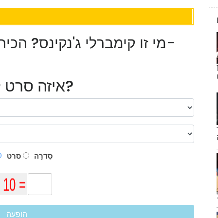
מי זו קימברלי ג'נקינס? הכי
תיכון מוזיקלי 3' מציעה 1
איזה סרט לראות?
סִדרָה
סרט
הופעה