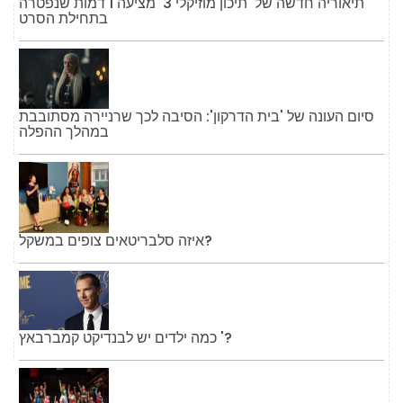
תיאוריה חדשה של 'תיכון מוזיקלי 3' מציעה 1 דמות שנפטרה
בתחילת הסרט
סיום העונה של 'בית הדרקון': הסיבה לכך שרניירה מסתובבת
במהלך ההפלה
איזה סלבריטאים צופים במשקל?
כמה ילדים יש לבנדיקט קמברבאץ '?