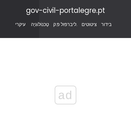
gov-civil-portalegre.pt
בידור
ציטוטים
ליברפול פ.ק.
טֶכנוֹלוֹגִיָה
עיקרי
ad