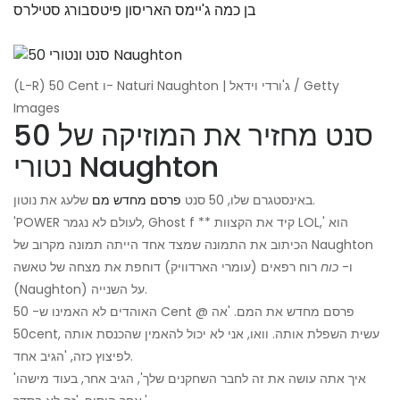
בן כמה ג'יימס האריסון פיטסבורג סטילרס
(L-R) 50 Cent ו- Naturi Naughton | ג'ורדי וידאל / Getty
Images
50 סנט מחזיר את המוזיקה של
נטורי Naughton
שלעג את נוטון.
באינסטגרם שלו, 50 סנט
פרסם מחדש מם
'POWER לעולם לא נגמר, Ghost f ** קיד את הקצוות LOL,' הוא
הכיתוב את התמונה שמצד אחד הייתה תמונה מקרוב של Naughton
ו-
כוח
רוח רפאים (עומרי הארדוויק) דוחפת את מצחה של טאשה
(Naughton) על השנייה.
האוהדים לא האמינו ש- 50 Cent פרסם מחדש את המם. 'אה @
50cent, עשית השפלת אותה. וואו, אני לא יכול להאמין שהכנסת אותה
לפיצוץ כזה, 'הגיב אחד.
'איך אתה עושה את זה לחבר השחקנים שלך', הגיב אחר, בעוד מישהו