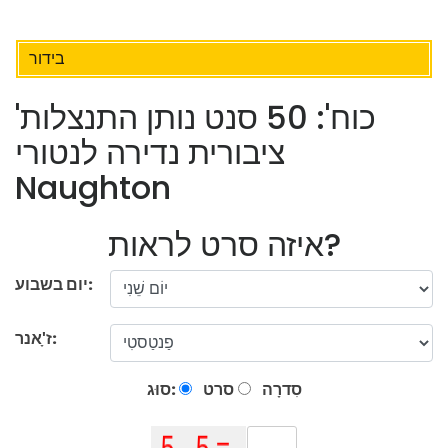
בידור
'כוח': 50 סנט נותן התנצלות
ציבורית נדירה לנטורי
Naughton
איזה סרט לראות?
יום בשבוע:
ז'ָאנר:
סִדרָה
סרט
סוּג: