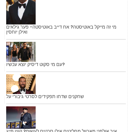
מי זה מייקל באוטיסטה? אח דייב באוטיסטה- פער גילאים
ואילן יוחסין
עם מי סקוט דיסיק יוצא עכשיו?
שחקנים שדחו תפקידים לסרטי גיבורי על
איך אולפני מארוול מחליטים אילו סרטים לעשות? קווין פייג