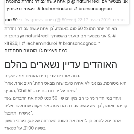
כן אתה עושה עבודה נהדרת בתוכנית @ naturi4real. אני מצטער אם
פגעתי ברגשותיך ‍ # lecheminduroi # bransoncognac
פוסט ששותף על ידי
50 סנט
מאוחר יותר התנצל 50 סנט באומרו, 'כן אתה עושה עבודה נהדרת
בתוכנית @ naturi4real. אני מצטער אם פגעתי ברגשותיך & #
x1f926; l # lecheminduroi # bransoncognac. ”
כמה פעמים ג'ו מונטנה התחתנה
האוהדים עדיין נשארים בהלם
כמה אוהדים עדיין היו המומים ממה שקרה.
'היא מטורפת, גם אני לא אהיה כועס שזה מבאס חחח,' הגיב אחד. אחר
הוסיף, 'Chill 5f .. שמור על ידידות בחיים.'
אחד במיוחד העיר כי הם מקווים ש- 50 סנט לוקח את הדברים צעד
קדימה ואומר, 'כן היא עושה עבודה מדהימה. אני מקווה שתתקשר אליה
אישית ותתנצל '.
אתה יכול להתכוונן לראות את העונה האחרונה של
כּוֹחַ
בערבי ראשון
בשעה 21:00. על סטארז.