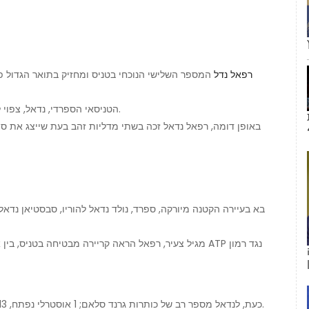
רפאל נדל
הטניסאי הספרדי, נדאל, צפוי להרוויח 16.3 מיליון דולר בזכייה בשני תארים בגרנד סלאם.
באופן דומה, רפאל נדאל זכה בשתי מדליות זהב בעת שייצג את ספ
בא בעיירה הקטנה מיורקה, ספרד, נולד נדאל להוריו, סבסטיאן נדאל 
מגיל צעיר, רפאל הראה קריירה מבטיחה בטניס, בין אם זה 
כעת, לנדאל מספר רב של כותרות גרנד סלאם; 1 אוסטרלי נפתח, 13 נפתחים בצרפתים, 2 ווימבלדון, 4 ארה'ב הפתוחה לשמו.