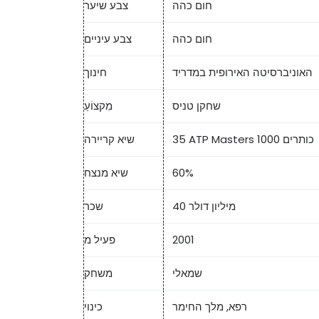
חום כהה
צבע שיער
חום כהה
צבע עיניים
האוניברסיטה האירופית במדריד
חינוך
שחקן טניס
מִקצוֹעַ
35 ATP Masters 1000 כותרים
שיא קריירה
60%
שיא מנצח
40 מיליון דולר
שכר
2001
פעיל מ
שמאלי
משחק
רפא, מלך החימר
כינוי