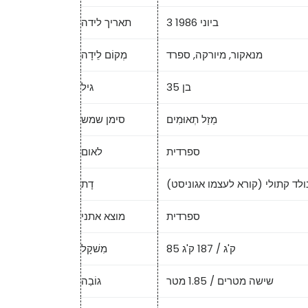
3 ביוני 1986
תאריך לידה
מנאקור, מיורקה, ספרד
מְקוֹם לֵידָה
בן 35
גיל
מַזַל תְאוּמִים
סימן שמש
ספרדית
לאום
ולד קתולי (קורא לעצמו אגוניסט)
דָת
ספרדית
מוצא אתני
85 ק'ג / 187 ק'ג
מִשׁקָל
שישה מטרים / 1.85 מטר
גוֹבַה