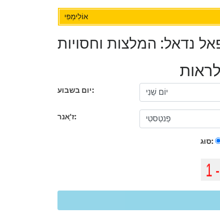
אוֹלִימְפִּי
פאל נדאל: המלצות וחסויות
יום בשבוע:
ז'ָאנר:
סוּג: