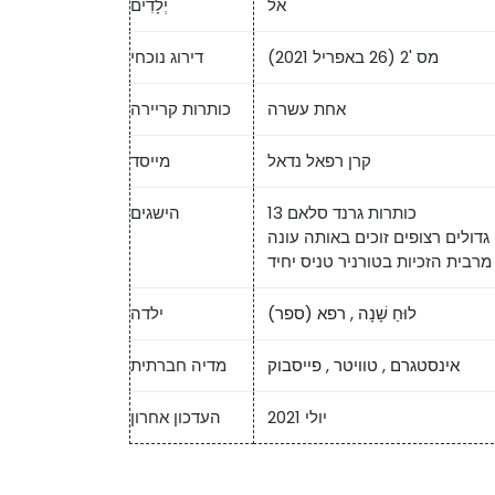
אל
יְלָדִים
מס '2 (26 באפריל 2021)
דירוג נוכחי
אחת עשרה
כותרות קריירה
קרן רפאל נדאל
מייסד
13 כותרות גרנד סלאם
הישגים
דולים רצופים זוכים באותה עונה
מרבית הזכיות בטורניר טניס יחיד
לוּחַ שָׁנָה
,
רפא (ספר)
ילדה
אינסטגרם
,
טוויטר
,
פייסבוק
מדיה חברתית
יולי 2021
העדכון אחרון