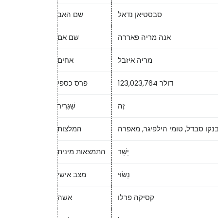
סבסטיאן נדאל
שם האב
אנה מריה פאררה
שם אם
מריה איזבל
אחים
123,023,764 דולר
פרס כספי
זֶה
שַׁגְרִיר
בנקו סבדל, טומי הילפיגר, מאפרה
המלצות
יָשָׁר
התמצאות מינית
נָשׂוּי
מצב אישי
קסיקה פרלו
אשה