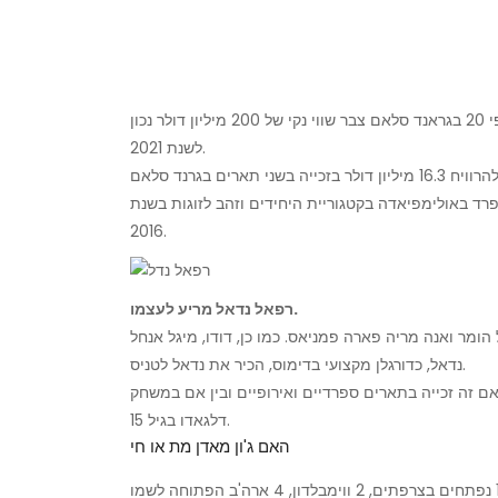
המספר השלישי הנוכחי בטניס ומחזיק בתואר הגדול פי 20 בגראנד סלאם צבר שווי נקי של 200 מיליון דולר נכון
לשנת 2021.
רד באולימפיאדה בקטגוריית היחידים וזהב לזוגות בשנת
2016.
רפאל נדאל מריע לעצמו.
הומר ואנה מריה פארה פמניאס. כמו כן, דודו, מיגל אנחל
נדאל, כדורגלן מקצועי בדימוס, הכיר את נדאל לטניס.
זכייה בתארים ספרדיים ואירופיים ובין אם במשחק ATP נגד רמון
דלגאדו בגיל 15.
האם ג'ון מאדן מת או חי