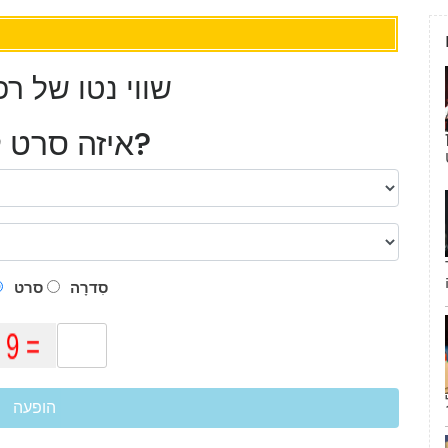
שווי נטו של ר
איזה סרט לראות?
תיכון מוזיקלי 3' מציעה 1
סִדרָה
סרט
הופעה