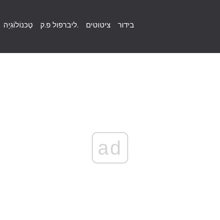
בידור
ציטוטים
ליברפול פ.ק.
טֶכנוֹלוֹגִיָה
ad