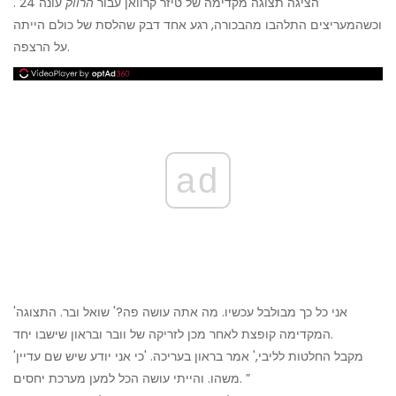
הציגה תצוגה מקדימה של טיזר קרוואן עבור
הרווק
עונה 24 .
וכשהמעריצים התלהבו מהבכורה, רגע אחד דבק שהלסת של כולם הייתה
על הרצפה.
ad
'אני כל כך מבולבל עכשיו. מה אתה עושה פה?' שואל ובר. התצוגה
המקדימה קופצת לאחר מכן לזריקה של וובר ובראון שישבו יחד.
'מקבל החלטות לליבי,' אמר בראון בעריכה. 'כי אני יודע שיש שם עדיין
משהו. והייתי עושה הכל למען מערכת יחסים. ”