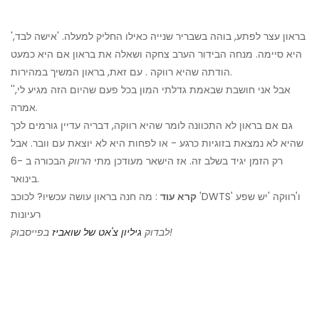
בראון עצר לפתע, בוהה בשבריר שנייה כאילו החליק למעלה. 'אישה לבד,'
היא סיימה. מנחה הבידור הערב צחקה ושאלה את בראון אם היא כמעט
הודתה שהיא רווקה . עם זאת, בראון המשיך במהירות.
'אבל אני חושבת שבאמת גדלתי המון בכל פעם שהיום הזה מגיע לי,'
אמרה.
גם אם בראון לא התכוונה לומר שהיא רווקה, דבריה עדיין גורמים לכך
שהיא לא נמצאת בזוגיות כרגע - או לפחות היא לא יוצאת עם וובר. אבל
רק הזמן יגיד בשלב זה. אז הישאר מעודכן מתי
הרווק
הבכורה ב -6
בינואר.
קרא עוד
: מה חנה בראון עושה עכשיו? לכוכב 'DWTS' ו'רווקה 'יש שפע
רעיונות
בפייסבוק!
לבדוק
גיליון צ'אט של שואביז