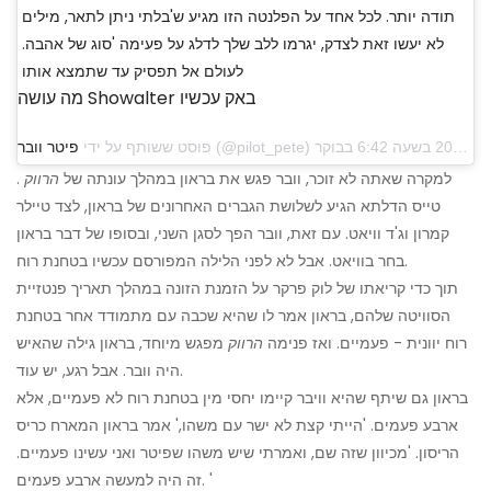
תודה יותר. לכל אחד על הפלנטה הזו מגיע ש'בלתי ניתן לתאר, מילים
לא יעשו זאת לצדק, יגרמו ללב שלך לדלג על פעימה 'סוג של אהבה.
לעולם אל תפסיק עד שתמצא אותו
מה עושה Showalter באק עכשיו
פוסט ששותף על ידי
פיטר וובר
למקרה שאתה לא זוכר, וובר פגש את בראון במהלך עונתה של
הרווק
.
טייס הדלתא הגיע לשלושת הגברים האחרונים של בראון, לצד טיילר
קמרון וג'ד וויאט. עם זאת, וובר הפך לסגן השני, ובסופו של דבר בראון
בחר בוויאט. אבל לא לפני הלילה המפורסם עכשיו בטחנת רוח.
תוך כדי קריאתו של לוק פרקר על הזמנת הזונה במהלך תאריך פנטזיית
הסוויטה שלהם, בראון אמר לו שהיא שכבה עם מתמודד אחר בטחנת
רוח יוונית - פעמיים. ואז פנימה
הרווק
מפגש מיוחד, בראון גילה שהאיש
היה וובר. אבל רגע, יש עוד.
בראון גם שיתף שהיא וויבר קיימו יחסי מין בטחנת רוח לא פעמיים, אלא
ארבע פעמים. 'הייתי קצת לא ישר עם משהו,' אמר בראון המארח כריס
הריסון. 'מכיוון שזה שם, ואמרתי שיש משהו שפיטר ואני עשינו פעמיים.
זה היה למעשה ארבע פעמים. '