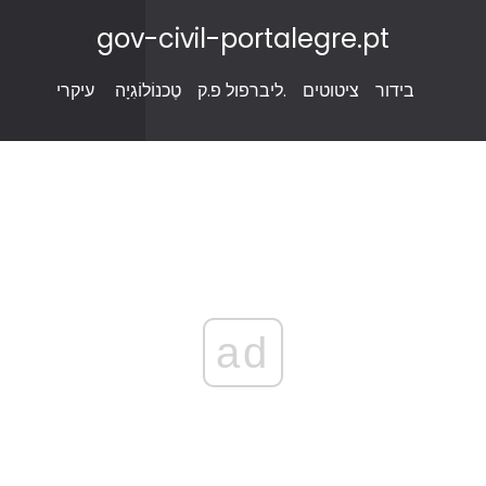
gov-civil-portalegre.pt
בידור
ציטוטים
ליברפול פ.ק.
טֶכנוֹלוֹגִיָה
עיקרי
ad