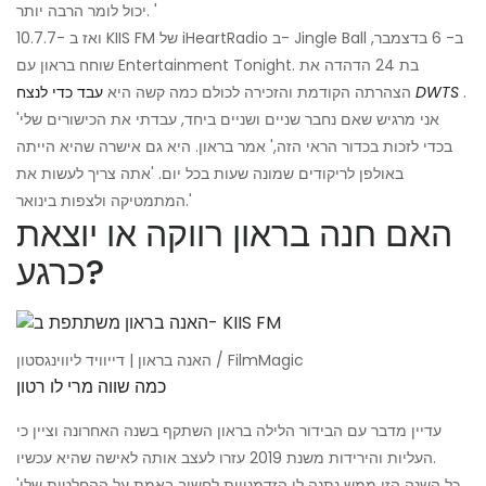
יכול לומר הרבה יותר. '
ואז ב -10.7.7 KIIS FM של iHeartRadio ב- Jingle Ball ב- 6 בדצמבר,
שוחח בראון עם Entertainment Tonight. בת 24 הדהדה את
.
DWTS
הצהרתה הקודמת והזכירה לכולם כמה קשה היא
עבד כדי לנצח
'אני מרגיש שאם נחבר שניים ושניים ביחד, עבדתי את הכישורים שלי
בכדי לזכות בכדור הראי הזה,' אמר בראון. היא גם אישרה שהיא הייתה
באולפן לריקודים שמונה שעות בכל יום. 'אתה צריך לעשות את
המתמטיקה ולצפות בינואר.'
האם חנה בראון רווקה או יוצאת
כרגע?
האנה בראון | דייוויד ליווינגסטון / FilmMagic
כמה שווה מרי לו רטון
עדיין מדבר עם הבידור הלילה בראון השתקף בשנה האחרונה וציין כי
העליות והירידות משנת 2019 עזרו לעצב אותה לאישה שהיא עכשיו.
'כל השנה הזו ממש נתנה לי הזדמנויות לחשוב באמת על ההחלטות שלי