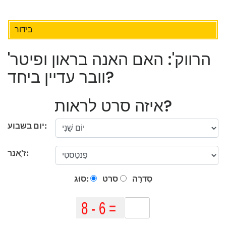
בידור
'הרווק': האם האנה בראון ופיטר
וובר עדיין ביחד?
איזה סרט לראות?
יום בשבוע:
ז'ָאנר:
סִדרָה
סרט
סוּג: