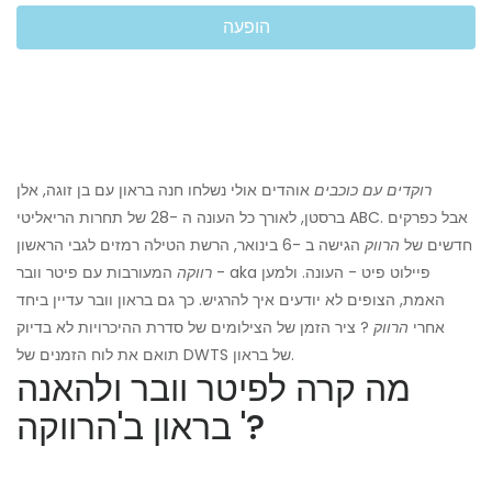
הופעה
רוקדים עם כוכבים
אוהדים אולי נשלחו חנה בראון עם בן זוגה, אלן
ברסטן, לאורך כל העונה ה -28 של תחרות הריאליטי ABC. אבל כפרקים
חדשים של
הרווק
הגישה ב -6 בינואר, הרשת הטילה רמזים לגבי הראשון
רווקה
המעורבות עם פיטר וובר - aka פיילוט פיט - העונה. ולמען
האמת, הצופים לא יודעים איך להרגיש. כך גם בראון וובר עדיין ביחד
אחרי
הרווק
? ציר הזמן של הצילומים של סדרת ההיכרויות לא בדיוק
תואם את לוח הזמנים של DWTS של בראון.
מה קרה לפיטר וובר ולהאנה
בראון ב'הרווקה '?