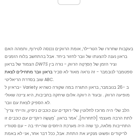
בעקבות שחרורו של הטריילר, אומת הרווקים נכנסה לטירוף, ותמהה האם
בראון נענה להצעתו של וובר לחזור ביחד. אבל בהתחשב בלוח הזמנים
וציר הזמן של הַסרָטָה
הרווק
- נורה בין
DWTS
הצמוד של בראון
ספטמבר לנובמבר - זה נראה מאוד לא סביר
בראון וובר מתחילים לצאת
שוב בסדרת הריאליטי ABC.
בראיון ל- Variety ב -26 בנובמבר, בראון התגרה במה שקורה כשהיא
מופיעה
הרווק
. ובעוד ה
רווקה
אלום שיחקה בחביבות, היא ציינה שאולי
לא הספיק לצאת עם וובר.
'הלב שלי היה מרוכז לחלוטין שלי
רוקדים עם כוכבים
ניסיון, והייתי צריך
לתת הרבה מעצמי [לתחרות], 'אמר בראון. 'מַעֲשֶׂה
רוקדים עם כוכבים
זו
התחייבות מלאה, כך שזה היה מערכת היחסים שהייתי בה - עם סטודיו
לריקודים ופשוט מנקיע את התחת. אבל, ככל דבר אחר, אני לא באמת