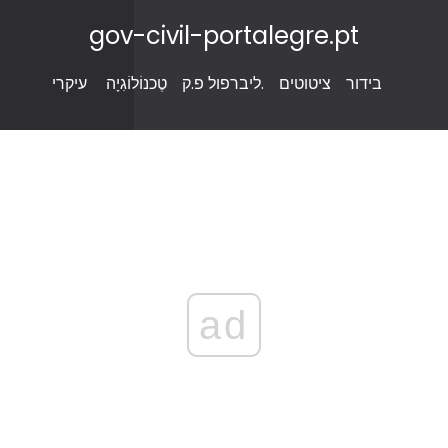
gov-civil-portalegre.pt
בידור
ציטוטים
ליברפול פ.ק.
טֶכנוֹלוֹגִיָה
עיקרי
ad