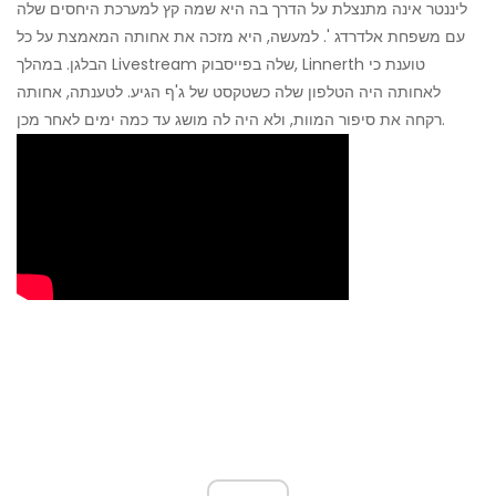
ליננטר אינה מתנצלת על הדרך בה היא שמה קץ למערכת היחסים שלה
עם משפחת אלדרדג '. למעשה, היא מזכה את אחותה המאמצת על כל
הבלגן. במהלך Livestream שלה בפייסבוק, Linnerth טוענת כי
לאחותה היה הטלפון שלה כשטקסט של ג'ף הגיע. לטענתה, אחותה
רקחה את סיפור המוות, ולא היה לה מושג עד כמה ימים לאחר מכן.