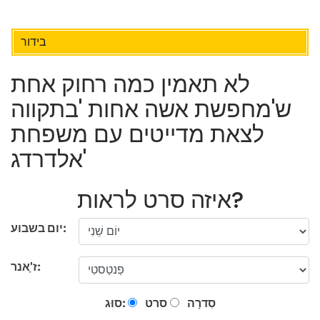
בידור
לא תאמין כמה רחוק אחת
ש'מחפשת אשה אחות 'בתקווה
לצאת מדייטים עם משפחת
אלדרדג'
איזה סרט לראות?
יום בשבוע:
ז'ָאנר:
סִדרָה
סרט
סוּג: