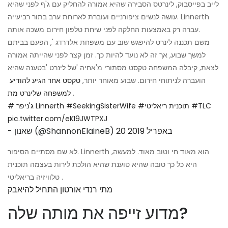
לייב בפייסבוק, לינרטס הסבירה שהיא אמורה להחליק עם ג'ף לפני שהיא
עושה לנשים ציפורניים ועוברת לארוחת ערב בתור רביעייה. Linnerth
עברה רק באמצעות החלקה לפני שיחת טלפון חירום משכה אותה.
משם תכננה לינרט להיפגש שוב עם משפחת אלדרדג ', הפעם בביתם
למשך שבוע, אך זה לא נועד להיות כך. זמן קצר לפני שהייתה אמורה
לצאת, קיבלה המשפחה טקסט מסתורי מ'אחיה 'של לינרט 'בטענה שהיא
הועברה לניתוחי חירום. שבוע מאוחר יותר,
טקסט אחר הגיע להודיע ​​
.
למשפחה שלינרט מת
#TLC
#תוכנית ריאליטי
#SeekingSisterWife
# ג'ניפר Linnerth
pic.twitter.com/eKI9JWTPXJ
20 באפריל 2019
- שאנון (@ShannonElaineB)
לא שם מסתיים הסיפור. Linnerth הוא מאוד חי וטוב מאוד. למעשה,
היא כל כך טובה שהיא טוענת שהיא הולכת לירות בעצמה תוכנית
טלוויזיה בריאליטי .
מתי רנדי אורטון התחיל להיאבק
מדוע זייפה את מותה שלה?