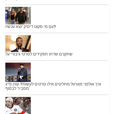
עם מי סקוט דיסיק יוצא עכשיו?
שחקנים שדחו תפקידים לסרטי גיבורי על
איך אולפני מארוול מחליטים אילו סרטים לעשות? קווין פייג
'מסביר לבסוף