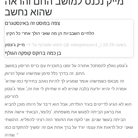
מייק נכנס למושב החם והראה
שהוא נחשב
צפה בפוסט זה באינסטגרם
הלחיים השבביות הן מה שאני הולך אחרי כל הקיץ
פוסט ששותף על ידי
מייק ג'ונסון
בן כמה ברוקס קופקה הגולף
ג'ונסון נאלץ להסתכל אחורה על זמנו בתוכנית עם כריס הריסון במושב
הרווק.
החם. זה בדרך כלל סימן שמישהו שוקל
'זה מבאס כשמישהו אומר שמגיע לך להיות נאהב בחירוף כמו שהיא
אמרה לי והיא יודעת בלבה שהיא לא זו שתיתן לי את זה,' אמר ג'ונסון
להריסון.
הוא לא הגיע לדייטים בעיר הולדתו, אבל הוא דיבר על היותו מוכן להביא
את בראון הביתה לפגוש את משפחתו. 'כלומר, הבאתי אישה אחת
הביתה בעשר שנים. אני לוקח את החומר הזה רציני להפליא. הרגשתי
שאני יכול לראות את עצמי יורד על ברך אחת אם זה ימשיך להתקדם כמו
שהיה. ”