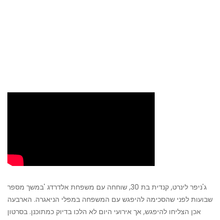
ג'ניפר לינרט, קנדית בת 30, שוחחה עם משפחת אלדרדג 'במשך מספר
שבועות לפני שהסכימה להיפגש עם המשפחה במפלי הניאגרה. הארבעה
אכן הצליחו להיפגש, אך אירועי היום לא הלכו בדיוק כמתוכנן. בסרטון