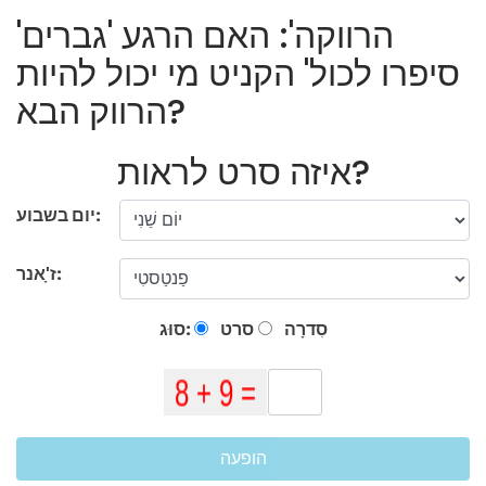
'הרווקה': האם הרגע 'גברים
סיפרו לכול' הקניט מי יכול להיות
הרווק הבא?
איזה סרט לראות?
יום בשבוע:
ז'ָאנר:
סִדרָה
סרט
סוּג:
הופעה