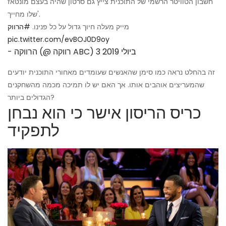
חשבון הטוויטר הרשמי של התוכנית צייץ גם סרטון שהיה בעצם מונטאז
'שלו מחייך.
מייק מעלה חיוך גדול על כל פנינו.
#הרווק
pic.twitter.com/evBOJ0D9oy
3 ביולי 2019
- הרווקה (@ רווקה ABC)
זה בהחלט נראה כמו סימן שהאנשים שעומדים מאחורי התוכנית יודעים
שהמעריצים אוהבים אותו. אך האם יש לו תמיכה מכמה מהשחקנים
הגדולים ביותר?
כריס הריסון אישר כי הוא נבחן
לתפקיד