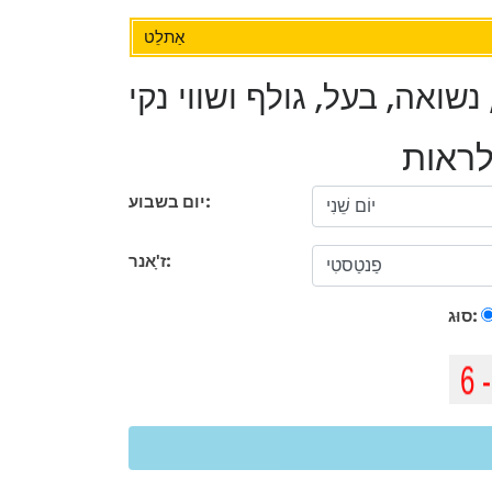
אַתלֵט
ואה, בעל, גולף ושווי נקי
יום בשבוע:
ז'ָאנר:
סוּג: