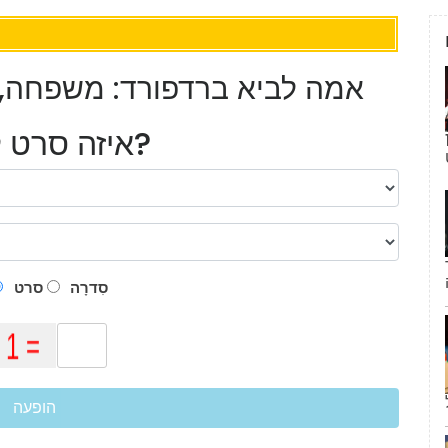
אמה לביא ברדפורד: משפחה, נש
איזה סרט לראות?
תיכון מוזיקלי 3' מציעה 1
סִדרָה
סרט
הופעה