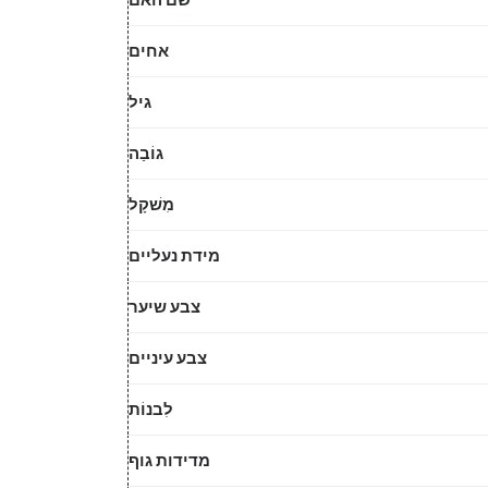
אחים
גיל
גוֹבַה
מִשׁקָל
מידת נעליים
צבע שיער
צבע עיניים
לִבנוֹת
מדידות גוף