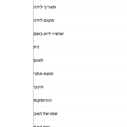
תאריך לידה
מקום לידה
עכשיו ידוע בשם
דָת
לאום
מוצא אתני
חינוך
הוֹרוֹסקוֹפּ
שמו של האב
שם האם