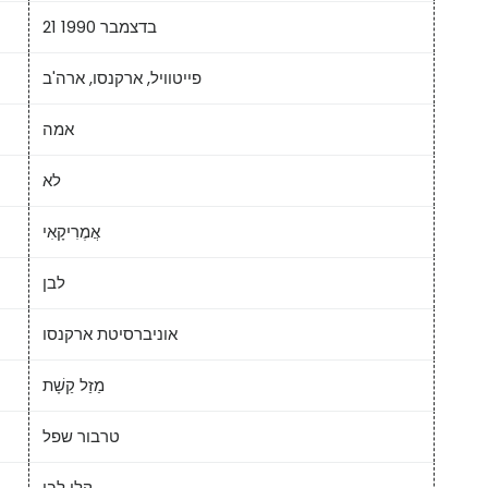
21 בדצמבר 1990
פייטוויל, ארקנסו, ארה'ב
אמה
לא
אֲמֶרִיקָאִי
לבן
אוניברסיטת ארקנסו
מַזַל קַשָׁת
טרבור שפל
קלי לבי