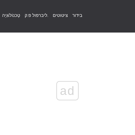
בידור
ציטוטים
ליברפול פ.ק.
טֶכנוֹלוֹגִיָה
ad