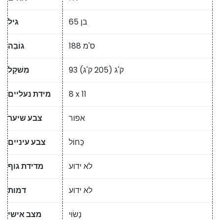
בן 65
גיל
188 ס'מ
גוֹבַה
93 ק'ג (205 ק'ג)
מִשׁקָל
8 x 11
מידת נעליים
אפור
צבע שיער
כָּחוֹל
צבע עיניים
לא ידוע
מדידת גוף
לא ידוע
דמות
נָשׂוּי
מצב אישי