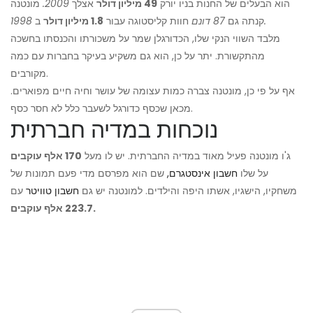
הוא הבעלים של החנות בניו יורק
49 מיליון דולר
אצלך
2009.
מונטנה
1998.
קנתה גם
87 דונם
חוות קליסטוגה עבור
1.8 מיליון דולר
ב
מלבד השווי הנקי שלו, הכדורגלן שמר על משכורתו והכנסתו בחשכה
מהתקשורת. יתר על כן, הוא גם משקיע בעיקר בחברות עם כמה
מקורבים.
אף על פי כן, מונטנה צברה כמות עצומה של עושר וחיה חיים מפוארים.
מכאן שכסף כדורגל לשעבר כלל לא חסר כסף.
נוכחות במדיה חברתית
ג'ו מונטנה פעיל מאוד במדיה החברתית. יש לו מעל
170 אלף עוקבים
על שלו
חשבון אינסטגרם,
שם הוא מפרסם מדי פעם תמונות של
משחקיו, הישגיו, אשתו היפה והילדים. למונטנה יש גם
חשבון טוויטר
עם
223.7 אלף עוקבים.