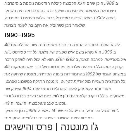
ב
1988,
היכן שהם
סופרבול XXIII
הקבוצה קיבלה הזדמנות נוספת ב
ניצחו את
מינסוטה ויקינגים
וה
שיקגו ברס
.
הוא כנראה היה השחקן
בשנה
סופרבול XXIV
הראשון שניצח
סופרבול
כבוד שלוש פעמים ב
שלאחר מכן כשהוביל את הקבוצה לעונה מצוינת.
1990-1995
לשיא העונה הסדירה הטובה ביותר ב
49ers
מונטנה שוב הובילה את
ב
1990.
הוא נקרא בשם
איש ספורט של
השנה
על ידי
ספורטס
NFL
אילוסטרייטד.
למרבה הצער, ב
1991-1992,
הוא לא יכול היה לשחק הרבה
קְבוּצָה.
49ers
בגלל הפציעה שלו במרפק ובסופו של דבר יצא מהמקום
במשחק הגמר של
1992
בהתמודדות בעונה הסדירה, מונטנה שיחקה את
כל המחצית השנייה מול
אריות דטרויט.
מונטנה התגלה כמשכנע ואנרגטי
מאוד וחזר לקאמבק לאחר שהחלים מהפציעות
1994
ושיחק שני
משחקים, כולל דו קרב קלאסי עם
ג'ון אלוויי
ביום שני בערב בכדורגל ונגד
וסטיב יאנג.
49ers
קבוצתו הישנה, ​​ה
לרוע המזל הכדורגלן הודיע ​​על פרישה
14 באפריל 1995,
בסן פרנסיקו
באירוע עצום המשדר בשידור חי בטלוויזיה המקומית.
ג'ו מונטנה | פרס והישגים