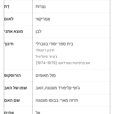
נַצְרוּת
דָת
אֲמֶרִיקָאִי
לאום
לבן
מוצא אתני
בית ספר יסודי בווברלי
חינוך
תיכון רינגולד
ג'וניור פינליוויל
אוניברסיטת נוטרדאם (1974-1979)
מַזַל תְאוּמִים
הוֹרוֹסקוֹפּ
ג'וזף קליפורד מונטנה, האב
שמו של האב
תרזה מארי בבוסו מונטנה
שם האם
אל
אחים