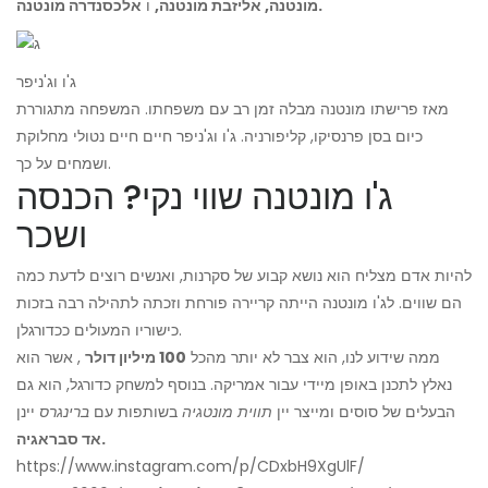
אלכסנדרה מונטנה.
מונטנה, אליזבת מונטנה,
ו
ג'ו וג'ניפר
מאז פרישתו מונטנה מבלה זמן רב עם משפחתו. המשפחה מתגוררת
כיום בסן פרנסיקו, קליפורניה. ג'ו וג'ניפר חיים חיים נטולי מחלוקת
ושמחים על כך.
ג'ו מונטנה שווי נקי? הכנסה
ושכר
להיות אדם מצליח הוא נושא קבוע של סקרנות, ואנשים רוצים לדעת כמה
הם שווים. לג'ו מונטנה הייתה קריירה פורחת וזכתה לתהילה רבה בזכות
כישוריו המעולים ככדורגלן.
ממה שידוע לנו, הוא צבר לא יותר מהכל
100 מיליון דולר
, אשר הוא
נאלץ לתכנן באופן מיידי עבור אמריקה. בנוסף למשחק כדורגל, הוא גם
הבעלים של סוסים ומייצר יין
תווית מונטגיה
בשותפות עם
ברינגרס
יינן
אד סבראגיה.
https://www.instagram.com/p/CDxbH9XgUlF/