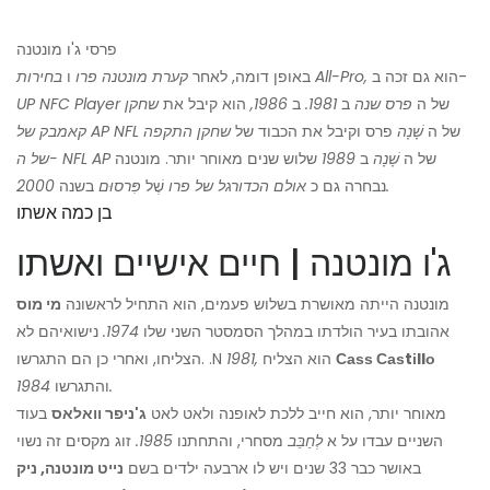
פרסי ג'ו מונטנה
הוא גם זכה ב-
בחירות All-Pro,
באופן דומה, לאחר
קערת מונטנה פרו
ו
של ה
פרס שנה
ב
1981.
ב
1986,
הוא קיבל את
שחקן
UP NFC Player
של ה
שָׁנָה
פרס וקיבל את הכבוד של
שחקן התקפה
קאמבק של AP NFL
של ה
שָׁנָה
ב
1989
שלוש שנים מאוחר יותר. מונטנה
של ה- NFL AP
2000.
נבחרה גם כ
אולם הכדורגל של פרו
שֶׁל
פִּרסוּם
בשנה
בן כמה אשתו
ג'ו מונטנה | חיים אישיים ואשתו
מונטנה הייתה מאושרת בשלוש פעמים, הוא התחיל לראשונה
מי מוס
אהובתו בעיר הולדתו במהלך הסמסטר השני שלו
1974.
נישואיהם לא
Саѕѕ Саѕtіllо
הוא הצליח
1981,
הצליחו, ואחרי כן הם התגרשו. .N
1984.
והתגרשו
מאוחר יותר, הוא חייב ללכת לאופנה ולאט לאט
ג'ניפר וואלאס
בעוד
השניים עבדו על א
לְחַבֵּב
מסחרי, והתחתנו
1985.
זוג מקסים זה נשוי
באושר כבר 33 שנים ויש לו ארבעה ילדים בשם
נייט מונטנה, ניק