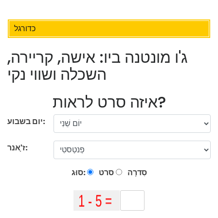
כדורגל
ג'ו מונטנה ביו: אישה, קריירה,
השכלה ושווי נקי
איזה סרט לראות?
יום בשבוע:
ז'ָאנר:
סִדרָה
סרט
סוּג: