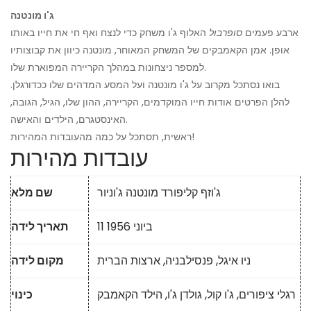
ג'ו מונטנה
ארבע פעמים
סופרבול
האלוף ג'ו משחק כדי לנצח ואף חי את חייו באותו
אופן. אמן הקאמבקים של המשחק המאוחר, מונטנה כיוון את קבוצותיו
למספר ניצחונות במהלך הקריירה המפוארת שלו.
בואו נסתכל מקרוב על ג'ו מונטנה ועל המסע המדהים שלו ככדורגלן.
להלן הפרטים אודות חייו המוקדמים, הקריירה, ההון שלו, הגיל, הגובה,
האינסטגרם, הילדים והאישה.
ראשית, תסתכל על כמה מהעובדות המהירות!
עובדות מהירות
ג'וזף קליפורד מונטנה ג'וניור
שם מלא
11 ביוני 1956
תאריך לידה
ניו איגל, פנסילבניה, ארצות הברית
מקום לידה
רגלי ציפורים, ג'ו קול, גולדן ג'ו, הילד הקאמבק
כינוי