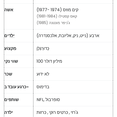
קים מוזס (1974 -1977)
אשה
קאס קסטילו (1981-1984)
ג'ניפר מונטנה (1985)
ארבע (נייט, ניק, אליזבת, אלכסנדרה)
יְלָדִים
כַּדוּרַגְלָן
מִקצוֹעַ
100 מיליון דולר
שווי נקי
לא ידוע
שכר
בדימוס
כרגע עובד ב-
NFL, סופרבול
שותפים
ג'רזי
,
כרטיס רוקי
,
כרזות
ילדה