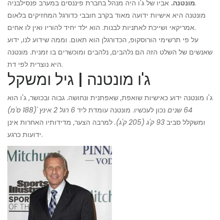
אביו של ג'ו היה מנהל בחברת פיננסים במערב פנסילבניה.
מונטנה.
מונטנה היא אישיות ידועה מאוד בקרב חובבי כדורגל המחזיקים בלאום
אמריקאי ושייכת לאתניות לבנות. הוא ילד יחיד להוריו ואין לו אחים.
על פי תרשימי הורוסקופ, הכדורגלן הוא תאום. וממה שידוע לנו, ידוע
שאנשים של השלט הזה הם נלהבים, נלהבים ומוכשרים בו זמנית. מונטנה
היא נוצרית לפי דת.
ג'ו מונטנה | גיל ומשקל
ג'ו מונטנה ידוע כאישיות שואפת, שאפתנית ונחושה. גבוה ובכושר, ג'ו הוא
64
שנים
נכון לעכשיו. מונטנה עומדת ליד
6
רגל 2 אינץ '(188 ס'מ)
ומשקלל סביב
93 ק'ג (205 ק'ג).
למרבה הצער, מדידותיו האחרות אינן
ידועות כרגע.