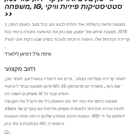
משפחה, IG, סטטיסטיקות פיזיות וויקי
>>
מונטנה הראה בהצלחה את יכולתו לבצע טוב בכל מצב. באופן דומה, ב
1978,
מונטנה שיחק מול יוסטון, שם נתן את ההופעה הזכורה ביותר בכל
קריירת הכדורגל שלו. הופעה זו זכתה לעיבוד בסרט
שבע דקות וחצי לגורל
.
איפה גדל דמיאן לילארד
רחוב מקצועי
לאחר קריירה מצליחה בקולג ', סיים את לימודיו בנוטרדאם. לאחר מכן,
שם הוא
,
סן פרנסיסקו 49ers
דרך
טיוטת NFL
סיום מונטנה נבחר ל
השנה הזו.
הופיע עבור כל
16 משחקים
מונטנה ביסס את כוחו יחד עם המאמן ביל ווס והוביל את הקבוצה
49ers לזכות
ועידת הכדורגל הלאומית
משחק אליפות עם
בוקרים של
דאלאס
על ידי
1981.
הופעת הרבע האחרון שלהם הייתה אחת ההצגות
הִיסטוֹרִיָה.
NFL
הבולטות ביותר בהן