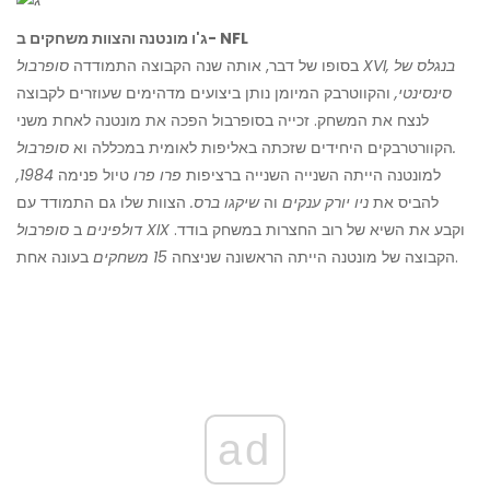
ג'ו מונטנה והצוות משחקים ב- NFL
בסופו של דבר, אותה שנה הקבוצה התמודדה
סופרבול XVI, בנגלס של
סינסינטי,
והקווטרבק המיומן נותן ביצועים מדהימים שעוזרים לקבוצה
לנצח את המשחק. זכייה בסופרבול הפכה את מונטנה לאחת משני
סופרבול.
הקוורטרבקים היחידים שזכתה באליפות לאומית במכללה וא
למונטנה הייתה השנייה השנייה ברציפות
פרו פרו
טיול פנימה
1984,
להביס את
ניו יורק ענקים
וה
שיקגו ברס.
הצוות שלו גם התמודד עם
וקבע את השיא של רוב החצרות במשחק בודד.
סופרבול XIX
דולפינים
ב
בעונה אחת.
הקבוצה של מונטנה הייתה הראשונה שניצחה
15 משחקים
ad