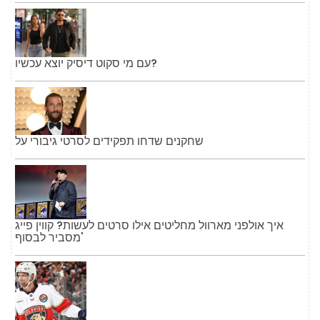
עם מי סקוט דיסיק יוצא עכשיו?
שחקנים שדחו תפקידים לסרטי גיבורי על
איך אולפני מארוול מחליטים אילו סרטים לעשות? קווין פייג
'מסביר לבסוף