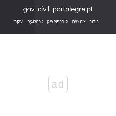
gov-civil-portalegre.pt
בידור
ציטוטים
ליברפול פ.ק.
טֶכנוֹלוֹגִיָה
עיקרי
ad