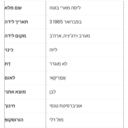
ליסה מארי בוטה
שם מלא
3 בפברואר 1985
תאריך לידה
מערב וירג'יניה, ארה'ב
מקום לידה
ליזה
כינוי
לא מוגדר
דָת
אֲמֶרִיקָאִי
לאום
לבן
מוצא אתני
אוניברסיטת טנסי
חינוך
מזל דלי
הוֹרוֹסקוֹפּ