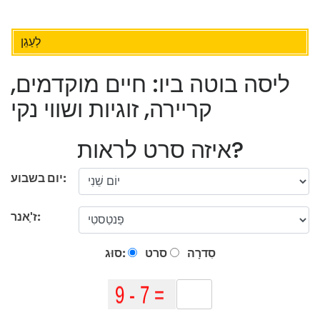
לְעַגֵן
ליסה בוטה ביו: חיים מוקדמים,
קריירה, זוגיות ושווי נקי
איזה סרט לראות?
יום בשבוע:
ז'ָאנר:
סִדרָה
סרט
סוּג: