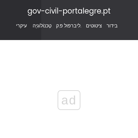
gov-civil-portalegre.pt
בידור
ציטוטים
ליברפול פ.ק.
טֶכנוֹלוֹגִיָה
עיקרי
ad