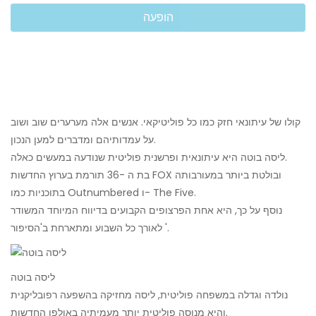
הופעה
קולו של עיתונאי חזק כמו כל פוליטיקאי. אנשים אלה מערערים שוב ושוב
על עמדותיהם ומדברים למען הנכון.
ליסה בוטה היא עיתונאית ופרשנית פוליטית שנודעה במעשים כאלה.
בת ה -36 תורמת בערוץ החדשות FOX ובולטת ביותר במעורבותה
בתוכניות כמו Outnumbered ו- The Five.
נוסף על כך, היא אחת הפרצופים הקבועים בדיווח המיוחד המשודר
לאורך כל השבוע ומתארחת ב'הסיפור '.
ליסה בוטה
נולדה וגדלה במשפחה פוליטית, ליסה מחזיקה בהשפעה רפובליקנית
והיא מנוסה פוליטית יותר מעמיתיה באולפן החדשות.