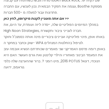
האסטרטגיות גובשו בשותפות עם קבוצת Black Rock, שם לקחה על
עצמה את תפקיד הבמאית. נכון לעכשיו, עם החברה, Boothe מספקת
פתרונות עבור למעלה מ -500 חברות.
אם אתה מעוניין לקנות מיקרופון, לחץ כאן >>
במהלך המיזמים הפוליטיים שלה, ייסדה ליזה ועומדת, עד היום, את
High Noon Strategies, חברה לענייני ציבור ותקשורת.
באותו אופן, מינוי פוליטיקה ועניינים ציבוריים מינה אותה כסמנכ'ל וחוקר
שוק וכחבר במחקר ה- WPA לטיפול בהחלטות המנהלים.
באופן דומה פרסם האמריקני שני מאמרים שכותרתם הנשיא אובמה עזב
את המעמד הבינוני מאחוריו והילרי קלינטון ואת גורם העושר: האם היא
2016, מיט רומני ?. ברור שההערצה שלה כלפי POTUS הנוכחי, דונאל
טראמפ, ידועה.