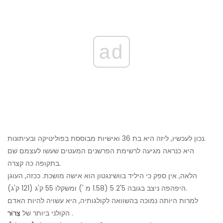
ad
נכון לעכשיו, ליזה היא בת 36 ואישיות מבוססת בפוליטיקה ובעיתונות.
היא כנראה מגיעה לרשימת הפרשנים המעטים שעשו לעצמם שם
בתקופה כה קצרה.
הלאה, אין ספק כי היליד בוושינגטון הוא אישה מושכת. ככזה, העוגן
היפהפה ניצב בגובה 5'2 5 (1.58 מ ') ומשקלו 55 ק'ג (121 ק'ג).
למרות היותה נמוכה בהשוואה לקולגותיה, היא עשויה להיות האדם
.
הקולני ביותר של
צְרוֹר