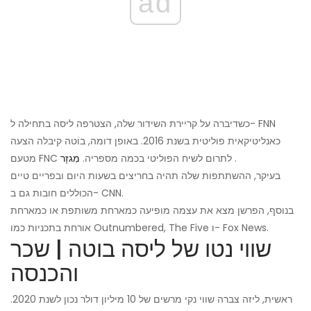
ad
כשדיברה על קריירת השידור שלה, הצטרפה ליסה בתחילה ל- FNN
כאנליטיקאית פוליטית בשנת 2016. באופן דומה, בוֹטה קיבלה הצעה
.
מטעם FNC לתרום לשיח הפוליטי בכמה מספריה.
מִגזָר
בעיקר, ההשתתפות שלה תהיה בחריצים בשעות היום ובפריים טיים
הכוללים חובות גם ב- CNN.
בנוסף, הפרשן מצא את עצמה מופיעה כמארחת משותפת או כמארחת
אורחת בתכניות כמו Outnumbered, The Five ו- Fox News.
שווי נטו של ליסה בוטה | שכר
והכנסה
ראשית, ליזה צברה שווי נקי מרשים של 10 מיליון דולר נכון לשנת 2020.