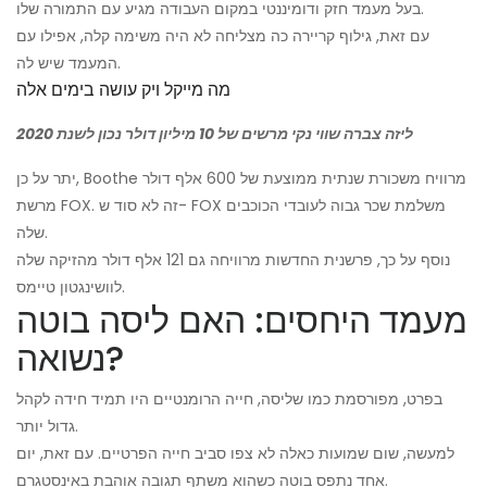
בעל מעמד חזק ודומיננטי במקום העבודה מגיע עם התמורה שלו.
עם זאת, גילוף קריירה כה מצליחה לא היה משימה קלה, אפילו עם
המעמד שיש לה.
מה מייקל ויק עושה בימים אלה
ליזה צברה שווי נקי מרשים של 10 מיליון דולר נכון לשנת 2020
יתר על כן, Boothe מרוויח משכורת שנתית ממוצעת של 600 אלף דולר
מרשת FOX. זה לא סוד ש- FOX משלמת שכר גבוה לעובדי הכוכבים
שלה.
נוסף על כך, פרשנית החדשות מרוויחה גם 121 אלף דולר מהזיקה שלה
לוושינגטון טיימס.
מעמד היחסים: האם ליסה בוטה
נשואה?
בפרט, מפורסמת כמו שליסה, חייה הרומנטיים היו תמיד חידה לקהל
גדול יותר.
למעשה, שום שמועות כאלה לא צפו סביב חייה הפרטיים. עם זאת, יום
אחד נתפס בוטה כשהוא משתף תגובה אוהבת באינסטגרם.