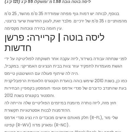
ליסה בוטה גובה 1.58 מ 'ומשקלו 55 ק'ג (121 ק'ג)
בנוסף, לבותה יש דמות גוף מפתה שמודדת 35 ס'מ מהשד, 25 ס'מ
מהמותניים ו 35 ס'מ של ירכיים. מלבד זאת, לעוגן החדשות שיער ברונטי,
עין חומה בהירה ונוכחות מקסימה.
ליסה בוטה | קריירה: פרשן
חדשות
לפני שנחתה עבודה בשידור, ליזה עקבה אחר תשוקתה לפוליטיקה על ידי
הגשת מועמדות לתפקיד עוזר צוות בבית הנציגים האמריקני. במקביל,
היה לה שיתוף פעולה עם הוושינגטון טיימס.
כמו כן, בשנת 2010 שימש בוהה בוועדת הקונגרס הלאומית הרפובליקנית
בעת שהתנדב כדוברם של סנדי אדמס וטומי תומפסון בקמפיין הבחירות
והסנטור בקונגרס בשנת 2012.
חוץ מזה, ליזה נותרה מיומנת במיזמים הפוליטיים שלה והייתה לה
ההזדמנות לבנות אסטרטגיות תקשורת.
חלק מאותם אישים מכובדים היו נציג סנדי אדמס (R-FL), שלי מור
קפיטו (R-WV) ומארק מדוז (R-NC).