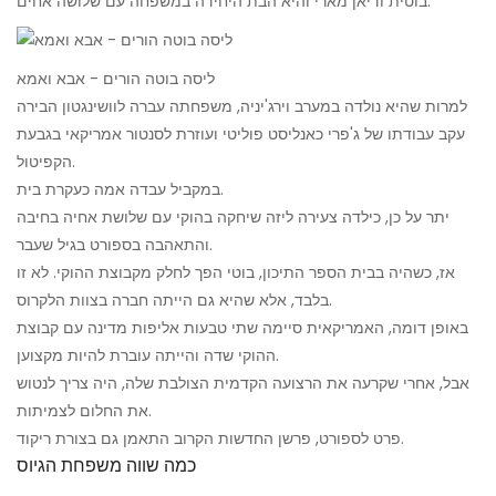
בוטית ודיאן מארי והיא הבת היחידה במשפחה עם שלושה אחים.
ליסה בוטה הורים - אבא ואמא
למרות שהיא נולדה במערב וירג'יניה, משפחתה עברה לוושינגטון הבירה
עקב עבודתו של ג'פרי כאנליסט פוליטי ועוזרת לסנטור אמריקאי בגבעת
הקפיטול.
במקביל עבדה אמה כעקרת בית.
יתר על כן, כילדה צעירה ליזה שיחקה בהוקי עם שלושת אחיה בחיבה
והתאהבה בספורט בגיל שעבר.
אז, כשהיה בבית הספר התיכון, בוטי הפך לחלק מקבוצת ההוקי. לא זו
בלבד, אלא שהיא גם הייתה חברה בצוות הלקרוס.
באופן דומה, האמריקאית סיימה שתי טבעות אליפות מדינה עם קבוצת
ההוקי שדה והייתה עוברת להיות מקצוען.
אבל, אחרי שקרעה את הרצועה הקדמית הצולבת שלה, היה צריך לנטוש
את החלום לצמיתות.
פרט לספורט, פרשן החדשות הקרוב התאמן גם בצורת ריקוד.
כמה שווה משפחת הגיוס