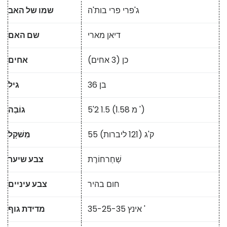
ג'פרי פרי בות'ה
שמו של האב
דיאן מארי
שם האם
כן (3 אחים)
אחים
בן 36
גיל
5'2 1.5 (1.58 מ ')
גוֹבַה
55 ק'ג (121 ליברות)
מִשׁקָל
שְׁחַרחוֹרֶת
צבע שיער
חום בהיר
צבע עיניים
35-25-35 אינץ '
מדידת גוף