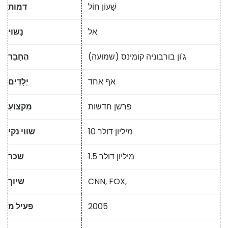
שָׁעוֹן חוֹל
דמות
אל
נָשׂוּי
ג'ון בורבוניה קומינס (שמועה)
הֶחָבֵר
אף אחד
יְלָדִים
פרשן חדשות
מִקצוֹעַ
10 מיליון דולר
שווי נקי
1.5 מיליון דולר
שכר
CNN, FOX,
שיוך
2005
פעיל מ