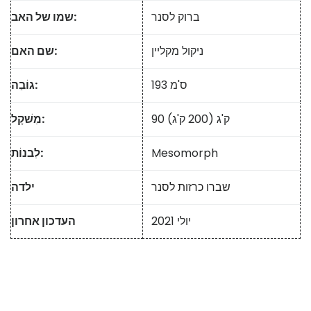
ברוק לסנר
שמו של האב:
ניקול מקליין
שם האם:
193 ס'מ
גוֹבַה:
90 ק'ג (200 ק'ג)
מִשׁקָל:
Mesomorph
לִבנוֹת:
שברו כרזות לסנר
ילדה
יולי 2021
העדכון אחרון