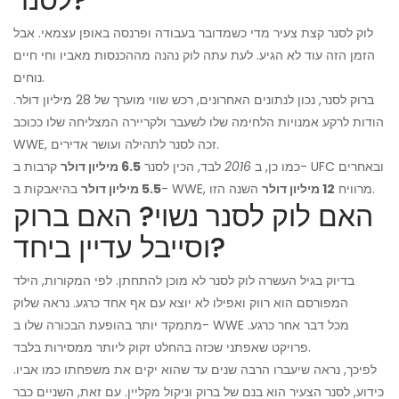
לוק לסנר קצת צעיר מדי כשמדובר בעבודה ופרנסה באופן עצמאי. אבל
הזמן הזה עוד לא הגיע. לעת עתה לוק נהנה מההכנסות מאביו וחי חיים
נוחים.
ברוק לסנר, נכון לנתונים האחרונים, רכש שווי מוערך של 28 מיליון דולר.
הודות לרקע אמנויות הלחימה שלו לשעבר ולקריירה המצליחה שלו ככוכב
WWE, זכה לסנר לתהילה ועושר אדירים.
קרבות ב- UFC ובאחרים
כמו כן, ב
2016
לבד, הכין לסנר
6.5 מיליון דולר
השנה הזו.
בהיאבקות ב- WWE, מרוויח
12 מיליון דולר
5.5 מיליון דולר
האם לוק לסנר נשוי? האם ברוק
וסייבל עדיין ביחד?
בדיוק בגיל העשרה לוק לסנר לא מוכן להתחתן. לפי המקורות, הילד
המפורסם הוא רווק ואפילו לא יוצא עם אף אחד כרגע. נראה שלוק
מתמקד יותר בהופעת הבכורה שלו ב- WWE מכל דבר אחר כרגע.
פרויקט שאפתני שכזה בהחלט זקוק ליותר ממסירות בלבד.
לפיכך, נראה שיעברו הרבה שנים עד שהוא יקים את משפחתו כמו אביו.
כידוע, לסנר הצעיר הוא בנם של ברוק וניקול מקליין. עם זאת, השניים כבר