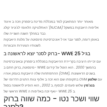
מאוחר יותר המתאבק למד במכללת מדינת ביסמרק וזכה ב
איגוד
אליפות היאבקות במשקל
האתלטיקה הלאומי לג'וניור קולג '(NJCAA)
כבד במהלך השנה השנייה שלו.
באופן דומה, לסנר עבר אז ל
אוניברסיטת מינסוטה
על מלגת היאבקות
לשנותיו הצעירות והבוגרות.
ברוק לסנר יוצא לראשונה ב- WWE בגיל 25
עם זכייתו היציבה בקריירת ההיאבקות במכללת ביסמרק ובאוניברסיטת
מינסוטה, ברוק חתם ב- WWE בהמשך
2000
. הוא הוטל על קידום
היאבקות בעמק אוהיו (OVM), בשנים הראשונות.
ההתפתחות שלה
עם
שלטון
אלוף צוות התגים הדרומי של OVM
בתקופתו שם הוא זכה ב
בנג'מין
שלוש פעמים. לבסוף, ב
2002
, הוא הופיע לראשונה בסגל
25.
הראשי של WWE ואף זכה באליפות ה- WWE ב
שווי ושכר נטו - כמה שווה ברוק
לסנר?