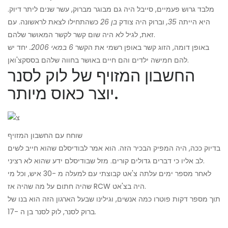
מלבד גרוש פעמיים, סייבל היה גם מבוגר מברוק, עשר שנים ליתר דיוק.
היא הייתה
35,
וברוק היה צודק
בן 26
כשהתחילו לצאת לראשונה. עם
זאת, לגיל לא היה שום קשר לקשר המאושר שלהם.
באופן דומה, הזוג קשר באופן רשמי את הקשר
6 במאי 2006.
יחד יש
להם חמישה ילדים והם חיים באושר בחווה שלהם בססקצ'ואן.
החשבון המזויף של לוק לסנר
יוצר כאוס מיותר.
שוחח עם החשבון המזויף
בדיוק ככה, היה המפיק הבכיר הזה. הוא אמר לבודיסלם שהוא חייב לשים
לב אליו כי דברים גדולים קורים. מזל שבודיסלם ידע שהוא לא רציני.
לאחר מספר ימים עלתה צ'אט קבוצתי עם למעלה מ -30 איש, וכל מי
שהיה חתום על מה שהיה אז RCW היה בצ'אט.
תוך מספר דקות פוטרו כמה אנשים, וגילינו שבעל הארגון הזה הוא בנו של
ברוק לסנר, לוק לסנר בן ה -17.