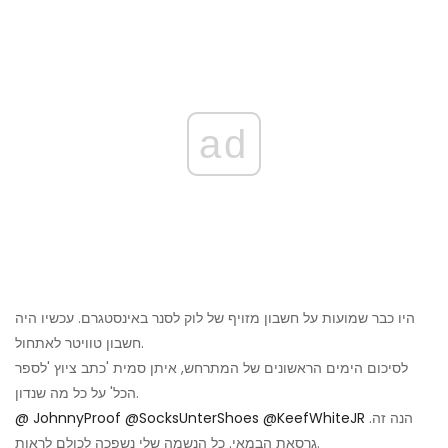
ad
היו כבר שמועות על חשבון מזויף של לוק לסנר באינסטגרם. עכשיו היה
חשבון טוויטר לאתחול.
לסיכום הימים הראשונים של המתרחש, איתן סמית 'כתב ציוץ 'לספר
הכל' על כל מה שנדון.
הנה זה.
@KeefWhiteJR
@SocksUnterShoes
@ JohnnyProof
גרסאת הבמאי. כל הנשמה שלי נשפכה לכולם לראות.