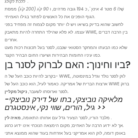
ללכת לקולג '.
שֶׁלוֹ
6 מטר 4 אינץ ',
כ 194 גובה מדהים, ו
90 ק'ג (200 ק'ג)
ממסת
הגוף הופכים את כל האנשים לפתור בגילו האמיתי.
לחשוב שהוא בדיוק בשיאו ויש לו יותר מקום לצמוח זה מפחיד בפני
עצמו. לא פלא שהילד התחרה להיות מתאבק WWE, בין הרבה דברים
אחרים.
שלא כמו הבעתו והמחקר הסטואי שנבנו, לסנר בעל תכונות רכות מעט
כמו עיניו החומות הבהירות ושיערו החום הבהיר הקצר.
ביו וחינוך: האם לברוק לסנר בן?
בקרוב להיות כוכב העל של ה- WWE, לוק לסנר נולד וגדל במינסוטה,
ארצות הברית של אמריקה. כאמור לעיל, הוא כוכב העל של WWE ברוק
ניקול מקליין.
לסנר וארוסתו לשעבר,
מלאיקה נוביצקי, בתו של דירק נוביצקי-
גיל, הורים, שווי נקי, אינסטגרם >>
.
מלבד הוריו, לסנר הצעיר גדל עם אחותו התאומה,
מאיה לין
אך לא ידוע הרבה על האחים; מקום הימצאה הנוכחי אינו ידוע כרגע.
באופן דומה, לוק הוא אמריקני בעל אזרחות בעוד שהוא ממוצא אתני