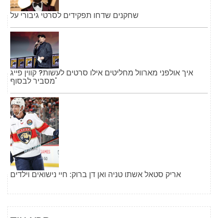
שחקנים שדחו תפקידים לסרטי גיבורי על
איך אולפני מארוול מחליטים אילו סרטים לעשות? קווין פייג
'מסביר לבסוף
אריק סטאל אשתו טניה ואן דן ברוק: חיי נישואים וילדים