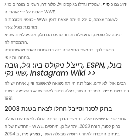
ידוע גם כ
סַיִף
. שנולדו וגדלו בג'קסונוויל, פלורידה, השניים מוכרים כזוג
הכוח על ידי אוהדי ה- WWE.
כצפוי מכוכבת ה- WWE לשעבר עצמה, סייבל הייתה יוצאת דופן
ומוחצנת מגיל צעיר.
רכיבה על סוסים, התעמלות וכדור סופט הם חלק מהפעילויות שהיא
התמסרה לה.
בניגוד לכך, בהמשך התאהבה רנה בדוגמנות לאחר שהשתתפה
בתחרויות יופי.
רייצ'ל ניקולס ביו: גיל, גובה, ESPN, בעל,
שווי נקי, Instagram Wiki >>
רבים אולי לא ידעו, אבל רנה הייתה נשואה לראשונה
וויין,
איתה יש לה
בת בשם
מריה
. למרבה הצער, בעלה נפטר לאחר שנהג בהשפעה בשנת
1991.
ברוק לסנר וסייבל החלו לצאת בשנת 2003
אחרי שני הנישואים שלה בהמשך הדרך, סייבל החלה לצאת עם העולה
החדשה של ה- WWE, ברוק לסנר, חזרה
2003.
יתר על כן, היחסים
2004.
ביניהם התבררו לאחר גירושיה מבעלה השני
, מארק מרו
, ב