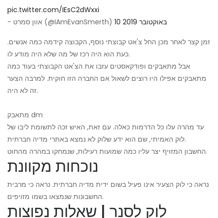
pic.twitter.com/IEsC2dWxxi
10 באוקטובר 2019
- אוון סמרט (@IAmEvanSmerth)
זמן קצר לאחר מכן החל צ'אט קבוצתי נוסף, הקבוצה קידמה כמה אנשים.
כעת הוא היה רכז של מה שלא היה מודע לו.
אבל מתאבקים ופודקאסטים עזבו את הצ'אט הקבוצתי בעוד כמה
מתאבקים אפילו היו רוצים לשאול אם החברה הזו חוקית. למרבה הצער
זה לא היה.
מתאבק dm
עד מהרה עלו כל הדרמות כאלה. עם זאת, האיש זכה לתשומת ליבו של
לוק האמיתי, שם הוא ידע שלוק לא נמצא באתרי מדיה חברתית.
החשבון המזויף יצר עליו כמה שמועות רעילות, שנמחקו במהרה מהחוט.
נוכחות מקוונת
נראה כי לוק הצעיר אינו פעיל בשום ידית מדיה חברתית. נראה כי מרבית
החשבונות שנמצאו בשמו מזויפים.
לוק לסנר | שאלות נפוצות