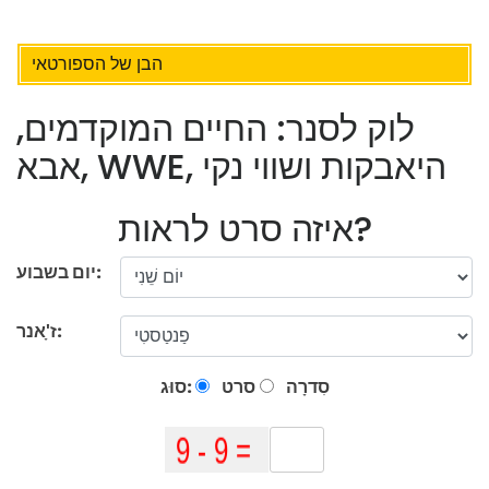
הבן של הספורטאי
לוק לסנר: החיים המוקדמים,
אבא, WWE, היאבקות ושווי נקי
איזה סרט לראות?
יום בשבוע:
ז'ָאנר:
סִדרָה
סרט
סוּג: