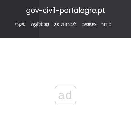
gov-civil-portalegre.pt
בידור
ציטוטים
ליברפול פ.ק.
טֶכנוֹלוֹגִיָה
עיקרי
ad