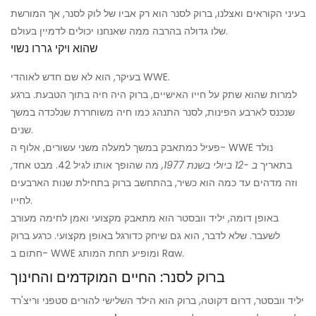
בעיני הקוראים ואצלנו, ברוק לסנר הוא רק אביו של לוק לסנר, אך המורשת
שלו גדולה בהרבה ממה שאנחנו יכולים לדמיין בעולם.
שהוא ויקי גררו נשוי
בעיקר, הוא לא שם חדש לאוהדי WWE.
למרות שהוא שתק על חייו האישיים, ברוק היה חיה בתוך הטבעת. ברגע
שנכנס לארבע הפינות, לסנר התנהג כמו חיה משוחררת שנלכדה במשך
שנים.
פעיל כמתאבק במשך למעלה משני עשורים, אלוף ה- WWE נולד
בתאריך
ב -12 ביולי בשנת 1977,
מה שהופך אותו לגיל 42. מבט אחד,
וזה מדהים עד כמה הוא כשיר, בהתחשב ברוק בתחילת שנות הארבעים
לחייו.
באופן דומה, יליד וובסטר הוא מתאבק מקצועי ואמן לחימה מעורב
לשעבר. שלא לדבר, הוא גם שיחק כדורגל באופן מקצועי. כרגע ברוק
חתום ב- WWE ומופיע תחת המותג Raw.
ברוק לסנר: החיים המוקדמים והחינוך
יליד וובסטר, דרום דקוטה, ברוק הוא הילד השלישי להורים סטפני וריצ'רד