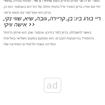
ברנדי.
לסנר. יש לו שני אחים גדולים בשם
טרויה
ו
צ'אד
; ואחות צעירה,
יחד עם אחיו, ברוק הצעיר גדל בחוות החלב של הוריהם בוובסטר. כמו כן,
ברוק הוא אמריקאי עם מוצא גרמני.
ריי בורג ביו: בן, קריירה, גובה, שיא, שווי נקי,
אישה וויקי >>
באשר להשכלתו, ברוק למד בתיכון וובסטר; שם, הוא שיחק כדורגל
והתמודד בהיאבקות חובבים. הוא ממוקם במקום השלישי באליפות
המדינה בשנת הלימודים האחרונה שלו.
ad