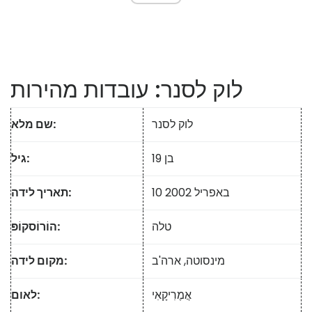
לוק לסנר: עובדות מהירות
לוק לסנר
שם מלא:
בן 19
גיל:
10 באפריל 2002
תאריך לידה:
טלה
הוֹרוֹסקוֹפּ:
מינסוטה, ארה'ב
מקום לידה:
אֲמֶרִיקָאִי
לאום: