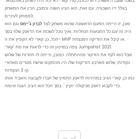
כידוע לכולנו, סת 'קארי לא יכול היה לשחק באולסטאר NBA בשנה שעברה
בגלל ידו השבורה. עם זאת, הוא הציג השנה וכמובן, הכין את המשחק
לממתק לעיניים.
ואכן, זו הייתה הפעם הראשונה שהוא משחק לצד
לברון ג'יימס
וגם הוא
היה זה עם כל התנועות הנוזליות. ואיך נוכל לשכוח את הדאנק שלו! בסך
הכל, כן, קארי לא הקפיץ את ה- MVP או קיבל את הזריקה המנצחת.
צפה בסרטון זה כדי לראות את סת 'קארי Jumpshot 2021.
אבל הוא לקח את הזרקור מההתחלה. כמובן, הייתה לו תחרות של שלוש
נקודות; שלוש מארבע הזריקות שלו היו מהמקום שישה מטרים מאחורי
קו 3 הנקודות.
כמו כן, קארי הגיב במהירות לדאנק החמיץ של חברו לקבוצה והעביר אותו
כדי לקבוע דאנק מניקולה יוקיץ '. בסך הכל הוא הציב הגנה איומה.