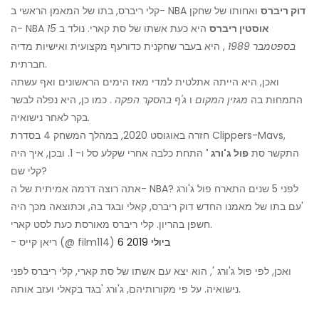
דוק ריברס
ואחותו של שחקן
קלי ריברס, בתו של המאמן הראשי ב- NBA
אוסטין ריברס
היא כעת אשתו של סת קארי. נולד ב
15
ה- NBA
בספטמבר 1989
, היא בעבר שחקנית כדורעף מקצועית ואישיות מדיה
חברתית.
ואכן, היא הייתה אתלטית למדי מאז הימים הראשונים ואף עשתה
התמחות בה
מגזין המקום
ו
ג'ף בהסקר הפקה
. כמו כן, היא נפלה לבשר
בקר לאחר נישואיה.
חזרה באוגוסט 2020, במהלך המשחק 4 בסדרת Clippers-Mavs,
התקשר סת
פול ג'ורג '
התחת כלבה אחרי שקלע סל ו- 1. ובכן, איך היה
קלי שם?
אתה רוצה דרמה אמיתית של ה- NBA? לפני 5 שנים התארח פול ג'ורג
'עם בתו של מאמנו החדש דוק ריברס, קאלי ובגד בה, וכתוצאה מכך היה
חשפן בהריון. קלי ריברס מאורסת כעת לסט קארי.
6 ביולי 2019
- ריאן קייס (@ film114)
ואכן, לפי פול ג'ורג ', הוא יצא עם אשתו של סת קארי, קלי ריברס לפני
נישואיה. על פי מקורותיהם, ג'ורג 'בגד בקאלי ועזב אותה.