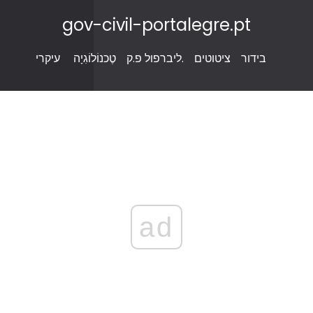
gov-civil-portalegre.pt
בידור
ציטוטים
ליברפול פ.ק.
טֶכנוֹלוֹגִיָה
עיקרי
ad