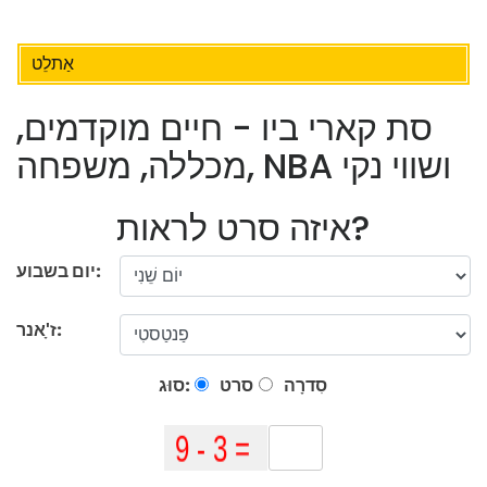
אַתלֵט
סת קארי ביו - חיים מוקדמים,
מכללה, משפחה, NBA ושווי נקי
איזה סרט לראות?
יום בשבוע:
ז'ָאנר:
סִדרָה
סרט
סוּג: