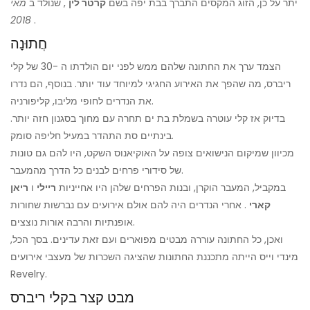
יתר על כן, הזוג המקסים התברך בבת יפה בשם
קרטר לין
, שנולד ב
מאי
2018
.
חֲתוּנָה
הצמד ערך את החתונה שלהם ממש לפני יום הולדתו ה -30 של קלי
ריברס, מה שהפך את האירוע החגיגי למיוחד עוד יותר. בנוסף, הם נדרו
את הנדרים לחופי מליבו, קליפורניה.
בדיוק אז קלי עוטרה בשמלת בת ים תחרה עם מחוך בסגנון חזה יותר.
בינתיים סת התהדר במעיל חליפה סומק.
מכיוון שמיקום הנישואים צופה על האוקיאנוס השקט, היו להם גם טונות
של סידורי פרחים לבנים כל הדרך מהמעבר.
במקביל, המעבר הוקרן, ובנות הפרחים שלהן היו אחייניות
ריילי
ו
ריאן
קארי
. אחרי הנדרים היה להם אולם אירועים עם נברשות שחורות
אופנתיות והרבה אורות נוצצים.
ואכן, כל החתונה עוררה מבטים מפוארים ועם זאת עדינים. בסך הכל,
מינדי וייס הייתה מתכננת החתונות שהציגה השכרות של מעצבי אירועים
Revelry.
מבט קצר בקלי ריברס