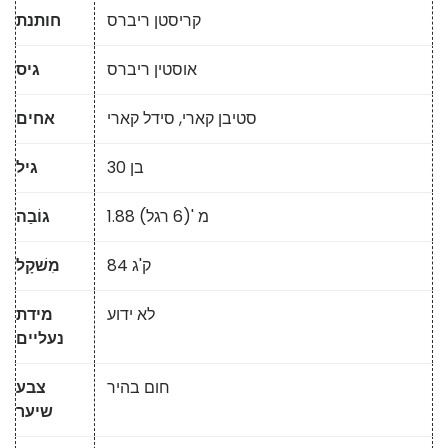
קריסטן ריברס
חותנת
אוסטין ריברס
גיס
סטיבן קארי, סידל קארי
אחים
בן 30
גיל
1.88 מ '(6 רגל)
גוֹבַה
84 ק'ג
מִשׁקָל
לא ידוע
מידת
נעליים
חום בהיר
צבע
שיער