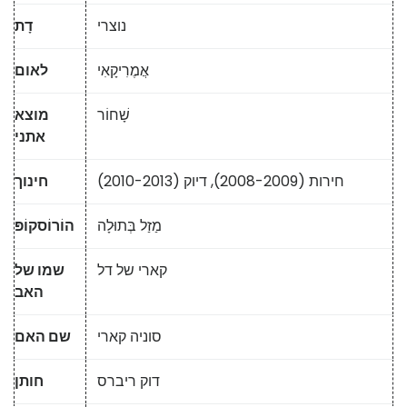
נוצרי
דָת
אֲמֶרִיקָאִי
לאום
שָׁחוֹר
מוצא
אתני
חירות (2008-2009), דיוק (2010-2013)
חינוך
מַזַל בְּתוּלָה
הוֹרוֹסקוֹפּ
קארי של דל
שמו של
האב
סוניה קארי
שם האם
דוק ריברס
חותן