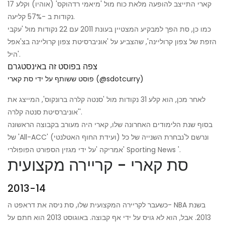
קארי התייצב להופעה מלאת כוח מול 'מיאמי רדהוקס' (אוהיו) וקלע 17
נקודות ב -57% קליעה.
כמו כן, סת הפך למבקיע המצטיין בעונת 2011 עם 22 נקודות מול 'עקבי
הזפת של צפון קרוליינה', שהצביע על 'אוניברסיטת צפון קרוליינה בצ'אפל
היל'.
צפה בפוסט זה באינסטגרם
פוסט ששותף על ידי סת קארי (@sdotcurry)
לאחר מכן, הוא קלע 31 נקודות מול 'סנטה קלרה ברונקוס', המייצג את
'אוניברסיטת סנטה קלרה'.
בסוף שנת הלימודים האחרונה שלו, קארי היה מעורב בקבוצה הראשונה
של 'All-ACC' (ועידת החוף האטלנטי) ונרשם ל'נבחרת השנייה של כל
אמריקה 'על ידי מגזין הספורט הפופולרי' Sporting News '.
סת קארי - קריירה מקצועית
2013-14
כשעבר לקריירה המקצועית שלו, סת ניסה את דראפט ה- NBA בשנת
2013. אבל, הוא לא גויס על ידי אף קבוצה. באוגוסט 2013 הוא חתם על