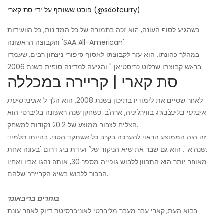
פוסט ששותף על ידי סת קארי (@sdotcurry)
כשהגיע לסוף העונה, הוא זכה בתמורה של כל המדינות, כל הוועידות
והקבוצה הראשונה 'SAA All-American'.
במהלך כהונתו, הוא עזר לקבוצתו לאסוף סיפורי ניצחון רבים, שעמדו
בראש קבוצתו שרלוט כריסטיאן '' והגיעה למדינה סופית בשנת 2006.
סת קארי | קריירה במכללה
לאחר שסיים את לימודיו בתיכון בשנת 2008, הוא הלך ל
אוניברסיטת
איברטי בלינצ'בורג
בווירג'יניה, ארה'ב. כשחקן שנה ראשונה בליברטי הוא
הצליח לצבור ממוצע של 20.2 נקודות למשחק.
זה היה הממוצע הראוי להערכה בקרב כל אשתקד הטרי. בהיותו תלמיד
שנה א ', הוא גם שבר את שיא הניקוד של' ועידת ביג דרום 'בעונה אחת.
מאוחר יותר הוא התכוון ללבוש גופייה מספר 30, אותה נהגו אביו ואחיו
הבכור ללבוש בשיא הקריירה שלהם.
בוחרים בריבאונד
בבוא העת, קארי עבר מעבר מליברטי לאוניברסיטת דיוק לאחר עונת