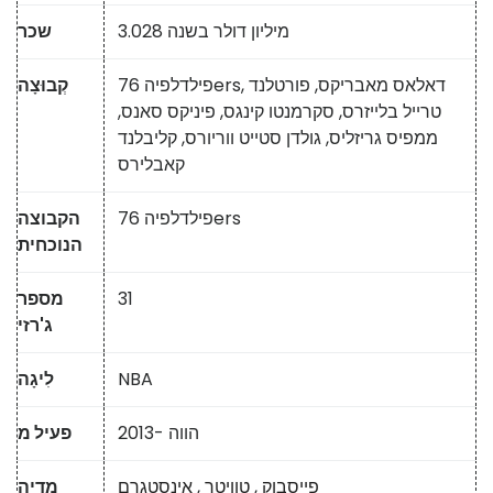
3.028 מיליון דולר בשנה
שכר
פילדלפיה 76ers, דאלאס מאבריקס, פורטלנד
קְבוּצָה
טרייל בלייזרס, סקרמנטו קינגס, פיניקס סאנס,
ממפיס גריזליס, גולדן סטייט ווריורס, קליבלנד
קאבלירס
פילדלפיה 76ers
הקבוצה
הנוכחית
31
מספר
ג'רזי
NBA
לִיגָה
2013- הווה
פעיל מ
פייסבוק
,
טוויטר
,
אינסטגרם
מדיה