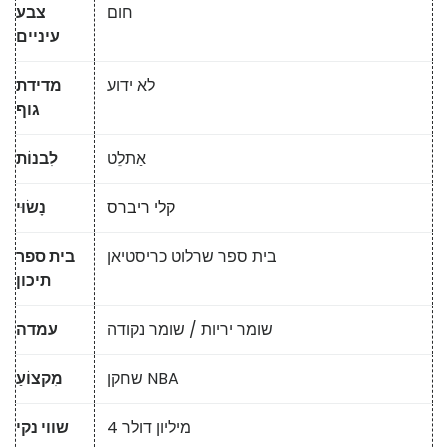
חום
צבע
עיניים
לא ידוע
מדידת
גוף
אַתלֵט
לִבנוֹת
קלי ריברס
נָשׂוּי
בית ספר שרלוט כריסטיאן
בית ספר
תיכון
שומר יריות / שומר נקודה
עמדה
שחקן NBA
מִקצוֹעַ
4 מיליון דולר
שווי נקי