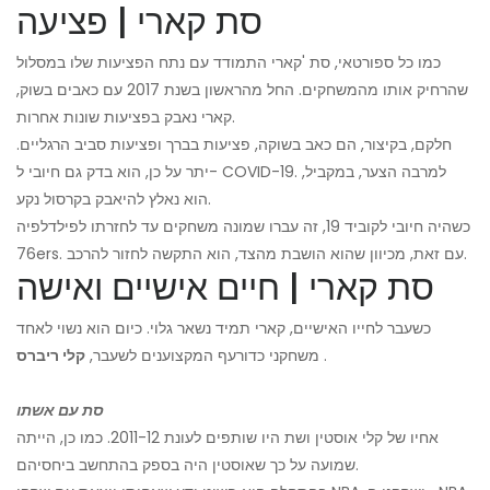
סת קארי | פציעה
כמו כל ספורטאי, סת 'קארי התמודד עם נתח הפציעות שלו במסלול
שהרחיק אותו מהמשחקים. החל מהראשון בשנת 2017 עם כאבים בשוק,
קארי נאבק בפציעות שונות אחרות.
חלקם, בקיצור, הם כאב בשוקה, פציעות בברך ופציעות סביב הרגליים.
יתר על כן, הוא בדק גם חיובי ל- COVID-19. למרבה הצער, במקביל,
הוא נאלץ להיאבק בקרסול נקע.
כשהיה חיובי לקוביד 19, זה עברו שמונה משחקים עד לחזרתו לפילדלפיה
76ers. עם זאת, מכיוון שהוא הושבת מהצד, הוא התקשה לחזור להרכב.
סת קארי | חיים אישיים ואישה
כשעבר לחייו האישיים, קארי תמיד נשאר גלוי. כיום הוא נשוי לאחד
.
משחקני כדורעף המקצוענים לשעבר,
קלי ריברס
סת עם אשתו
אחיו של קלי אוסטין ושת היו שותפים לעונת 2011-12. כמו כן, הייתה
שמועה על כך שאוסטין היה בספק בהתחשב ביחסיהם.