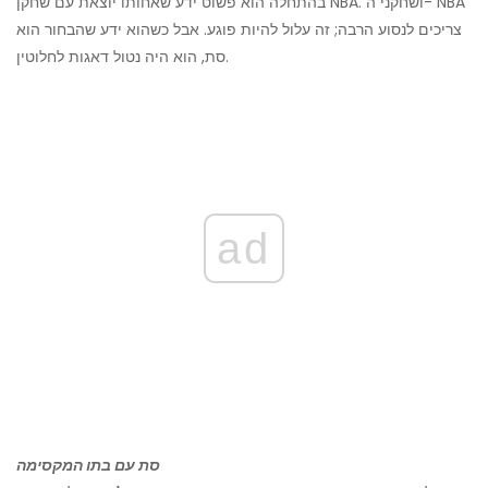
בהתחלה הוא פשוט ידע שאחותו יוצאת עם שחקן NBA. ושחקני ה- NBA
צריכים לנסוע הרבה; זה עלול להיות פוגע. אבל כשהוא ידע שהבחור הוא
סת, הוא היה נטול דאגות לחלוטין.
ad
סת עם בתו המקסימה