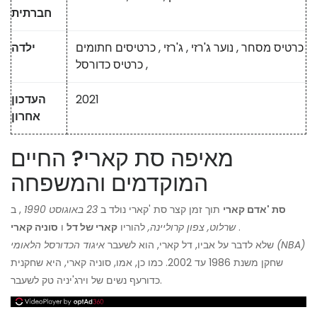
חברתית
כרטיס מסחר
,
נוער ג'רזי
,
ג'רזי
,
כרטיסים חתומים
ילדה
,
כרטיס כדורסל
2021
העדכון
אחרון
מאיפה סת קארי? החיים
המוקדמים והמשפחה
סת 'אדם קארי
תוך זמן קצר סת 'קארי נולד ב
23 באוגוסט 1990
, ב
.
שרלוט, צפון קרוליינה,
להוריו
קארי של דל
ו
סוניה קארי
איגוד הכדורסל הלאומי (NBA)
שלא לדבר על אביו, דל קארי, הוא לשעבר
שחקן משנת 1986 עד 2002. כמו כן, אמו, סוניה קארי, היא שחקנית
כדורעף נשים של וירג'יניה טק לשעבר.