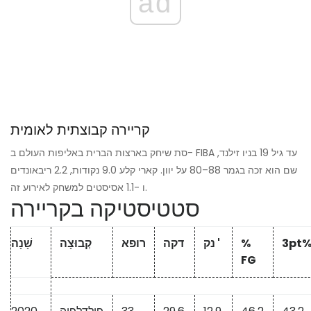
ad
קריירה קבוצתית לאומית
סת שיחק בארצות הברית באליפות העולם ב- FIBA ​​עד גיל 19 בניו זילנד,
שם הוא זכה בגמר 88–80 על יוון. קארי קלע 9.0 נקודות, 2.2 ריבאונדים
ו -1.1 אסיסטים למשחק לאירוע זה.
סטטיסטיקה בקריירה
3pt
%
נק '
דקה
רופא
קְבוּצָה
שָׁנָה
FG