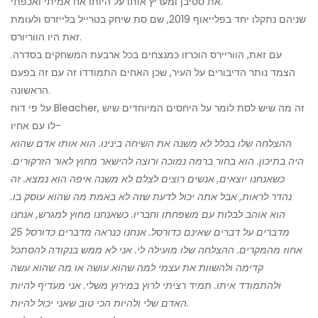
את סטיבן ומעריץ אותו על היותו אח אמיתי ואכפתי.
שניהם נתקלו יחד בפלייאוף 2019, שם סת שיחק בטרייל בלייזרס ולעומת
זאת היו הווריורס.
עם זאת, הווריירס הוכרזו כמנצחים בכל ארבעת המשחקים בסדרה.
הצמד נותר הדיבורים על העיר, שכן האחים התמודדו זה עם זה בפעם
הראשונה.
על פי דוח Bleacher, זה מה שיש לסת לומר על היחסים המיוחדים שיש
לו עם אחיו-
ההצלחה שלו בכלל לא משנה את השיחה בינינו. הוא אותו אדם שהוא
היה בתיכון. הוא בחור ברמה נמוכה ורוצה להישאר מחוץ לאור הזרקורים.
כשאנחנו יוצאים, אנשים רוצים לצלם לא משנה איפה הוא נמצא. זה
נהדר לראות, אבל אתה יכול לדעת שזה לא באמת מה שהוא עוסק בו.
הוא אוהב לבלות עם משפחתו וחבריו. כשאנחנו מחוץ למגרש, אנחנו
מדברים על דברים שאינם כדורסל. אנחנו כנראה מדברים כדורסל 25
אחוז מהמקרים. ההצלחה שלו מועילה לי. אני לא ממש בנקודה להסתכל
קדימה ולהשוות את עצמי למה שהוא עושה או מה שהוא עשה
ולהתמודד איתו. תמיד רציתי לרוץ במירוץ משלי. אני מעדיף להיות
האדם שלי ולהיות הכי טוב שאני יכול להיות.