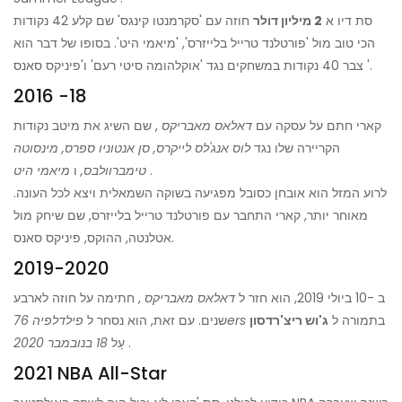
סת דיו א
2 מיליון דולר
חוזה עם 'סקרמנטו קינגס' שם קלע 42 נקודות
הכי טוב מול 'פורטלנד טרייל בלייזרס', 'מיאמי היט'. בסופו של דבר הוא
צבר 40 נקודות במשחקים נגד 'אוקלהומה סיטי רעם' ו'פיניקס סאנס '.
2016 -18
קארי חתם על עסקה עם
דאלאס מאבריקס
, שם השיג את מיטב נקודות
הקריירה שלו נגד
לוס אנג'לס לייקרס, סן אנטוניו ספרס, מינסוטה
.
טימברוולבס,
ו
מיאמי היט
לרוע המזל הוא אובחן כסובל מפגיעה בשוקה השמאלית ויצא לכל העונה.
מאוחר יותר, קארי התחבר עם פורטלנד טרייל בלייזרס, שם שיחק מול
אטלנטה, ההוקס, פיניקס סאנס.
2019-2020
ב -10 ביולי 2019, הוא חזר ל
דאלאס מאבריקס
, חתימה על חוזה לארבע
בתמורה ל
ג'וש ריצ'רדסון
פילדלפיה 76ers
שנים. עם זאת, הוא נסחר ל
.
עַל
18 בנובמבר 2020
2021 NBA All-Star