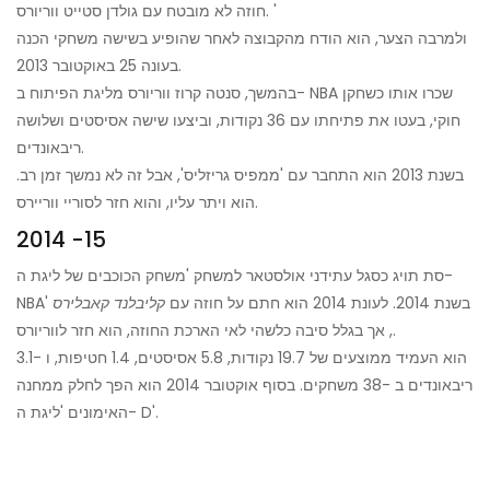
חוזה לא מובטח עם גולדן סטייט ווריורס. '
ולמרבה הצער, הוא הודח מהקבוצה לאחר שהופיע בשישה משחקי הכנה
בעונה 25 באוקטובר 2013.
בהמשך, סנטה קרוז ווריורס מליגת הפיתוח ב- NBA שכרו אותו כשחקן
חוקי, בעטו את פתיחתו עם 36 נקודות, וביצעו שישה אסיסטים ושלושה
ריבאונדים.
בשנת 2013 הוא התחבר עם 'ממפיס גריזליס', אבל זה לא נמשך זמן רב.
הוא ויתר עליו, והוא חזר לסוריי ווריירס.
2014 -15
סת תויג כסגל עתידני אולסטאר למשחק 'משחק הכוכבים של ליגת ה-
NBA' בשנת 2014. לעונת 2014 הוא חתם על חוזה עם
קליבלנד קאבלירס
, אך בגלל סיבה כלשהי לאי הארכת החוזה, הוא חזר לווריורס.
הוא העמיד ממוצעים של 19.7 נקודות, 5.8 אסיסטים, 1.4 חטיפות, ו -3.1
ריבאונדים ב -38 משחקים. בסוף אוקטובר 2014 הוא הפך לחלק ממחנה
האימונים 'ליגת ה- D'.