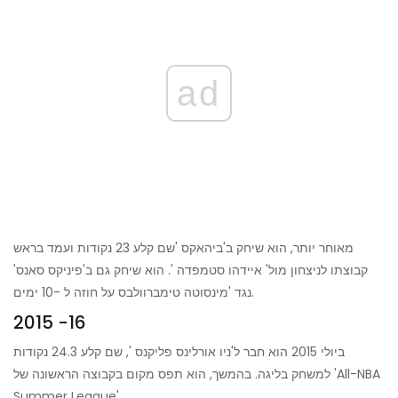
ad
מאוחר יותר, הוא שיחק ב'ביהאקס 'שם קלע 23 נקודות ועמד בראש
קבוצתו לניצחון מול' איידהו סטמפדה '. הוא שיחק גם ב'פיניקס סאנס'
נגד 'מינסוטה טימברוולבס על חוזה ל -10 ימים.
2015 -16
ביולי 2015 הוא חבר ל'ניו אורלינס פליקנס ', שם קלע 24.3 נקודות
למשחק בליגה. בהמשך, הוא תפס מקום בקבוצה הראשונה של 'All-NBA
Summer League'.