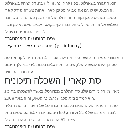
הוא התגורר בשארלוט, צפון קרוליינה, ואילו אביו, דל, שיחק בשארלוט
.
הורנטס. יש לו גם אח מבוגר סטיבן קארי ואחות צעירה
סידל קארי
סטיבן משמש כמגן נקודת ההתחלה של ה-
גולדן סטייט ווריורס
וזכה
בשלוש אליפויות. סידל שיחק בכדורעף בקולג '
אוניברסיטת אילון
ונשוי
.
לשומר הלוחמים
דמיון לי
צפה בפוסט זה באינסטגרם
פוסט ששותף על ידי סת קארי (@sdotcurry)
הוא נוצרי מפי דתו. כאשר סת היה ילד, אביו, דל, תמיד היה לוקח את סת
'וסטיבן איתו למשחק שלו, שם היו מתרגלים בכנות לירי במהלך חימום
עם חברי הקבוצה.
סת קארי | השכלה תיכונית
מאז ימי הלימודים שלו, סת התלהב מכדורסל. באשר להשכלתו בתיכון,
והיה בוגר 2008.
הוא למד ב
בית ספר שרלוט כריסטיאן
סת היה פתיח שלוש שנים בקבוצת הכדורסל של האבירים. סת הצליח
לצבור ממוצע של 22.3 נקודות, 5.0 ריבאונדים ו -5.0 אסיסטים בזמן
שירה 52 אחוז מהשדה בשנה האחרונה שלו.
צפה בפוסט זה באינסטגרם